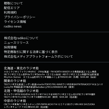
聴取について
配信エリア
利用規約
プライバシーポリシー
ライセンス情報
radiko news
株式会社radikoについて
ニュースリリース
採用情報
特定商取引に関する法律に基づく表示
株式会社メディアプラットフォームラボについて
北海道・東北のラジオ局
ＨＢＣラジオ
ＳＴＶラジオ
AIR-G'（FM北海道）
FM NORTH WAVE
ＲＡＢ青森放送
エフエム青森
IBCラジオ
エフエム岩手
tbcラジオ
Date fm（エフエム仙台）
ABSラジオ
エフエム秋田
YBC山形放送
Rhythm Station エフエム山形
RFCラジオ福島
ふくしまFM
NHK AM（札幌）
NHK AM（仙台）
関東のラジオ局
TBSラジオ
文化放送
ニッポン放送
interfm
TOKYO FM
J-WAVE
ラジオ日本
BAYFM78
NACK5
ＦＭヨコハマ
LuckyFM 茨城放送
CRT栃木放送
RadioBerry
FM GUNMA
NHK AM（東京）
北陸・甲信越のラジオ局
ＢＳＮラジオ
FM NIIGATA
ＫＮＢラジオ
ＦＭとやま
MROラジオ
エフエム石川
FBCラジオ
FM福井
YBSラジオ
FM FUJI
SBCラジオ
ＦＭ長野
NHK AM（東京）
NHK AM（名古屋）
中部のラジオ局
CBCラジオ
東海ラジオ
ぎふチャン
ZIP-FM
FM AICHI
ＦＭ ＧＩＦＵ
SBSラジオ
K-MIX SHIZUOKA
レディオキューブ ＦＭ三重
NHK AM（名古屋）