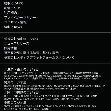
聴取について
配信エリア
利用規約
プライバシーポリシー
ライセンス情報
radiko news
株式会社radikoについて
ニュースリリース
採用情報
特定商取引に関する法律に基づく表示
株式会社メディアプラットフォームラボについて
北海道・東北のラジオ局
ＨＢＣラジオ
ＳＴＶラジオ
AIR-G'（FM北海道）
FM NORTH WAVE
ＲＡＢ青森放送
エフエム青森
IBCラジオ
エフエム岩手
tbcラジオ
Date fm（エフエム仙台）
ABSラジオ
エフエム秋田
YBC山形放送
Rhythm Station エフエム山形
RFCラジオ福島
ふくしまFM
NHK AM（札幌）
NHK AM（仙台）
関東のラジオ局
TBSラジオ
文化放送
ニッポン放送
interfm
TOKYO FM
J-WAVE
ラジオ日本
BAYFM78
NACK5
ＦＭヨコハマ
LuckyFM 茨城放送
CRT栃木放送
RadioBerry
FM GUNMA
NHK AM（東京）
北陸・甲信越のラジオ局
ＢＳＮラジオ
FM NIIGATA
ＫＮＢラジオ
ＦＭとやま
MROラジオ
エフエム石川
FBCラジオ
FM福井
YBSラジオ
FM FUJI
SBCラジオ
ＦＭ長野
NHK AM（東京）
NHK AM（名古屋）
中部のラジオ局
CBCラジオ
東海ラジオ
ぎふチャン
ZIP-FM
FM AICHI
ＦＭ ＧＩＦＵ
SBSラジオ
K-MIX SHIZUOKA
レディオキューブ ＦＭ三重
NHK AM（名古屋）