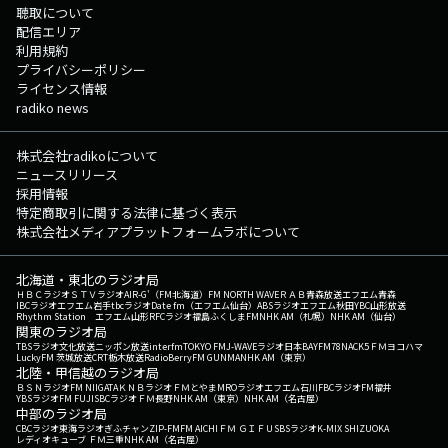
聴取について
配信エリア
利用規約
プライバシーポリシー
ライセンス情報
radiko news
株式会社radikoについて
ニュースリリース
採用情報
特定商取引に関する法律に基づく表示
株式会社メディアプラットフォームラボについて
北海道・東北のラジオ局
ＨＢＣラジオ
ＳＴＶラジオ
AIR-G'（FM北海道）
FM NORTH WAVE
ＲＡＢ青森放送
エフエム青森
IBCラジオ
エフエム岩手
tbcラジオ
Date fm（エフエム仙台）
ABSラジオ
エフエム秋田
YBC山形放送
Rhythm Station エフエム山形
RFCラジオ福島
ふくしまFM
NHK AM（札幌）
NHK AM（仙台）
関東のラジオ局
TBSラジオ
文化放送
ニッポン放送
interfm
TOKYO FM
J-WAVE
ラジオ日本
BAYFM78
NACK5
ＦＭヨコハマ
LuckyFM 茨城放送
CRT栃木放送
RadioBerry
FM GUNMA
NHK AM（東京）
北陸・甲信越のラジオ局
ＢＳＮラジオ
FM NIIGATA
ＫＮＢラジオ
ＦＭとやま
MROラジオ
エフエム石川
FBCラジオ
FM福井
YBSラジオ
FM FUJI
SBCラジオ
ＦＭ長野
NHK AM（東京）
NHK AM（名古屋）
中部のラジオ局
CBCラジオ
東海ラジオ
ぎふチャン
ZIP-FM
FM AICHI
ＦＭ ＧＩＦＵ
SBSラジオ
K-MIX SHIZUOKA
レディオキューブ ＦＭ三重
NHK AM（名古屋）