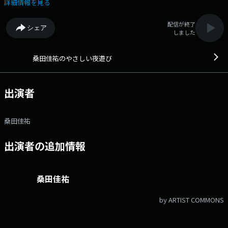
に、自由きままにおしゃべりを繰り広げる番組です。 時にはアカデミッ
詳細情報を見る
クに音楽講座をおっぴろげたり、時には得意種目シモネタで暴れたり、時
にはリスナーと電話でクイズで直接バトルなど、気まぐれ企画で出たとこ
配信が終了
シェア
勝負。その上、ほとんどが生放送と言う、やる気満タンのプログラム。
しました
◆ Xハッシュタグは「#yoasobi」 Xアカウントは「@FMAICHI」
桑田佳祐のやさしい夜遊び
出演者
桑田佳祐
出演者の追加情報
桑田佳祐
by ARTIST COMMONS