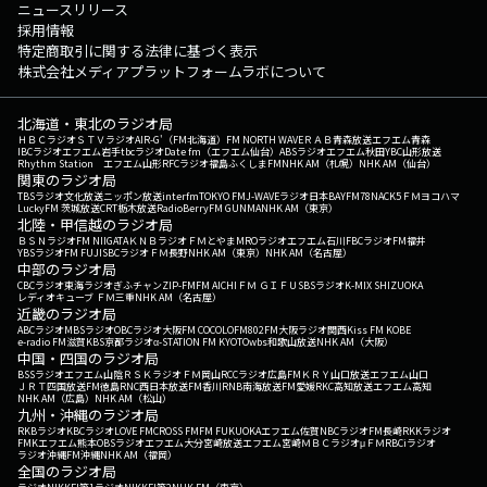
ニュースリリース
採用情報
特定商取引に関する法律に基づく表示
株式会社メディアプラットフォームラボについて
北海道・東北のラジオ局
ＨＢＣラジオ
ＳＴＶラジオ
AIR-G'（FM北海道）
FM NORTH WAVE
ＲＡＢ青森放送
エフエム青森
IBCラジオ
エフエム岩手
tbcラジオ
Date fm（エフエム仙台）
ABSラジオ
エフエム秋田
YBC山形放送
Rhythm Station エフエム山形
RFCラジオ福島
ふくしまFM
NHK AM（札幌）
NHK AM（仙台）
関東のラジオ局
TBSラジオ
文化放送
ニッポン放送
interfm
TOKYO FM
J-WAVE
ラジオ日本
BAYFM78
NACK5
ＦＭヨコハマ
LuckyFM 茨城放送
CRT栃木放送
RadioBerry
FM GUNMA
NHK AM（東京）
北陸・甲信越のラジオ局
ＢＳＮラジオ
FM NIIGATA
ＫＮＢラジオ
ＦＭとやま
MROラジオ
エフエム石川
FBCラジオ
FM福井
YBSラジオ
FM FUJI
SBCラジオ
ＦＭ長野
NHK AM（東京）
NHK AM（名古屋）
中部のラジオ局
CBCラジオ
東海ラジオ
ぎふチャン
ZIP-FM
FM AICHI
ＦＭ ＧＩＦＵ
SBSラジオ
K-MIX SHIZUOKA
レディオキューブ ＦＭ三重
NHK AM（名古屋）
近畿のラジオ局
ABCラジオ
MBSラジオ
OBCラジオ大阪
FM COCOLO
FM802
FM大阪
ラジオ関西
Kiss FM KOBE
e-radio FM滋賀
KBS京都ラジオ
α-STATION FM KYOTO
wbs和歌山放送
NHK AM（大阪）
中国・四国のラジオ局
BSSラジオ
エフエム山陰
ＲＳＫラジオ
ＦＭ岡山
RCCラジオ
広島FM
ＫＲＹ山口放送
エフエム山口
ＪＲＴ四国放送
FM徳島
RNC西日本放送
FM香川
RNB南海放送
FM愛媛
RKC高知放送
エフエム高知
NHK AM（広島）
NHK AM（松山）
九州・沖縄のラジオ局
RKBラジオ
KBCラジオ
LOVE FM
CROSS FM
FM FUKUOKA
エフエム佐賀
NBCラジオ
FM長崎
RKKラジオ
FMKエフエム熊本
OBSラジオ
エフエム大分
宮崎放送
エフエム宮崎
ＭＢＣラジオ
μＦＭ
RBCiラジオ
ラジオ沖縄
FM沖縄
NHK AM（福岡）
全国のラジオ局