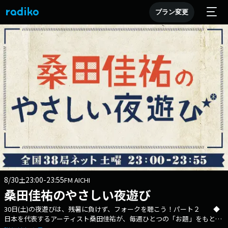
プラン変更
8/30
23:00-23:55
土
FM AICHI
桑田佳祐のやさしい夜遊び
30日(土)の夜遊びは、残暑に負けず、フォークを聴こう！パート２ ◆
日本を代表するアーティスト桑田佳祐が、毎週ひとつの「お題」をもと