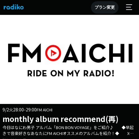
プラン変更
9/2
28:00-29:00
火
FM AICHI
monthly album recommend(再)
今日はなにわ男子 アルバム「BON BON VOYAGE」をご紹介♪ ◆早起
きで音楽好きなあなたにFM AICHIオススメのアルバムを紹介！◆ Xハ