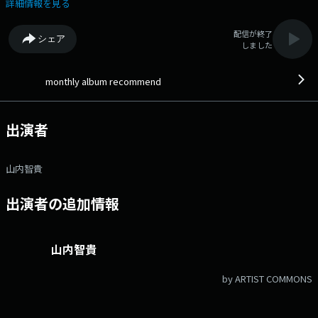
ッシュタグは「#エフエムアイチ」 Xアカウントは「@FMAICHI」
詳細情報を見る
配信が終了
シェア
しました
monthly album recommend
出演者
山内智貴
出演者の追加情報
山内智貴
by ARTIST COMMONS