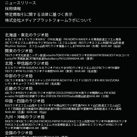
ニュースリリース
採用情報
特定商取引に関する法律に基づく表示
株式会社メディアプラットフォームラボについて
北海道・東北のラジオ局
ＨＢＣラジオ
ＳＴＶラジオ
AIR-G'（FM北海道）
FM NORTH WAVE
ＲＡＢ青森放送
エフエム青森
IBCラジオ
エフエム岩手
tbcラジオ
Date fm（エフエム仙台）
ABSラジオ
エフエム秋田
YBC山形放送
Rhythm Station エフエム山形
RFCラジオ福島
ふくしまFM
NHK AM（札幌）
NHK AM（仙台）
関東のラジオ局
TBSラジオ
文化放送
ニッポン放送
interfm
TOKYO FM
J-WAVE
ラジオ日本
BAYFM78
NACK5
ＦＭヨコハマ
LuckyFM 茨城放送
CRT栃木放送
RadioBerry
FM GUNMA
NHK AM（東京）
北陸・甲信越のラジオ局
ＢＳＮラジオ
FM NIIGATA
ＫＮＢラジオ
ＦＭとやま
MROラジオ
エフエム石川
FBCラジオ
FM福井
YBSラジオ
FM FUJI
SBCラジオ
ＦＭ長野
NHK AM（東京）
NHK AM（名古屋）
中部のラジオ局
CBCラジオ
東海ラジオ
ぎふチャン
ZIP-FM
FM AICHI
ＦＭ ＧＩＦＵ
SBSラジオ
K-MIX SHIZUOKA
レディオキューブ ＦＭ三重
NHK AM（名古屋）
近畿のラジオ局
ABCラジオ
MBSラジオ
OBCラジオ大阪
FM COCOLO
FM802
FM大阪
ラジオ関西
Kiss FM KOBE
e-radio FM滋賀
KBS京都ラジオ
α-STATION FM KYOTO
wbs和歌山放送
NHK AM（大阪）
中国・四国のラジオ局
BSSラジオ
エフエム山陰
ＲＳＫラジオ
ＦＭ岡山
RCCラジオ
広島FM
ＫＲＹ山口放送
エフエム山口
ＪＲＴ四国放送
FM徳島
RNC西日本放送
FM香川
RNB南海放送
FM愛媛
RKC高知放送
エフエム高知
NHK AM（広島）
NHK AM（松山）
九州・沖縄のラジオ局
RKBラジオ
KBCラジオ
LOVE FM
CROSS FM
FM FUKUOKA
エフエム佐賀
NBCラジオ
FM長崎
RKKラジオ
FMKエフエム熊本
OBSラジオ
エフエム大分
宮崎放送
エフエム宮崎
ＭＢＣラジオ
μＦＭ
RBCiラジオ
ラジオ沖縄
FM沖縄
NHK AM（福岡）
全国のラジオ局