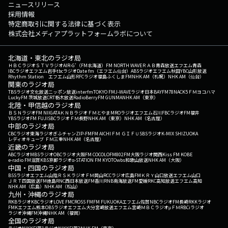
ニュースリリース
採用情報
特定商取引に関する法律に基づく表示
株式会社メディアプラットフォームラボについて
北海道・東北のラジオ局
ＨＢＣラジオ
ＳＴＶラジオ
AIR-G'（FM北海道）
FM NORTH WAVE
ＲＡＢ青森放送
エフエム青森
IBCラジオ
エフエム岩手
tbcラジオ
Date fm（エフエム仙台）
ABSラジオ
エフエム秋田
YBC山形放送
Rhythm Station エフエム山形
RFCラジオ福島
ふくしまFM
NHK AM（札幌）
NHK AM（仙台）
関東のラジオ局
TBSラジオ
文化放送
ニッポン放送
interfm
TOKYO FM
J-WAVE
ラジオ日本
BAYFM78
NACK5
ＦＭヨコハマ
LuckyFM 茨城放送
CRT栃木放送
RadioBerry
FM GUNMA
NHK AM（東京）
北陸・甲信越のラジオ局
ＢＳＮラジオ
FM NIIGATA
ＫＮＢラジオ
ＦＭとやま
MROラジオ
エフエム石川
FBCラジオ
FM福井
YBSラジオ
FM FUJI
SBCラジオ
ＦＭ長野
NHK AM（東京）
NHK AM（名古屋）
中部のラジオ局
CBCラジオ
東海ラジオ
ぎふチャン
ZIP-FM
FM AICHI
ＦＭ ＧＩＦＵ
SBSラジオ
K-MIX SHIZUOKA
レディオキューブ ＦＭ三重
NHK AM（名古屋）
近畿のラジオ局
ABCラジオ
MBSラジオ
OBCラジオ大阪
FM COCOLO
FM802
FM大阪
ラジオ関西
Kiss FM KOBE
e-radio FM滋賀
KBS京都ラジオ
α-STATION FM KYOTO
wbs和歌山放送
NHK AM（大阪）
中国・四国のラジオ局
BSSラジオ
エフエム山陰
ＲＳＫラジオ
ＦＭ岡山
RCCラジオ
広島FM
ＫＲＹ山口放送
エフエム山口
ＪＲＴ四国放送
FM徳島
RNC西日本放送
FM香川
RNB南海放送
FM愛媛
RKC高知放送
エフエム高知
NHK AM（広島）
NHK AM（松山）
九州・沖縄のラジオ局
RKBラジオ
KBCラジオ
LOVE FM
CROSS FM
FM FUKUOKA
エフエム佐賀
NBCラジオ
FM長崎
RKKラジオ
FMKエフエム熊本
OBSラジオ
エフエム大分
宮崎放送
エフエム宮崎
ＭＢＣラジオ
μＦＭ
RBCiラジオ
ラジオ沖縄
FM沖縄
NHK AM（福岡）
全国のラジオ局