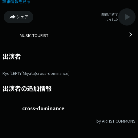
す。 先週に引き続き雅楽師の東儀秀樹さんが登場。雅楽の魅力と、東
詳細情報を見る
儀さんが行った、とある実験結果とは？ ＜音源募集中＞ みなさんが
お住まいの地域の音・・・街の雑踏、駅前に集まる人たち、商店街の賑わ
配信が終了
シェア
いから、バスや電車の音などなど、スマホの録音機能を使って、録音して
しました
みてください。番組ＬＩＮＥアカウントにそのまま送信するだけでＯＫで
す。 たくさんのメッセージお待ちしています。 番組の感想やメッ
セージはＸでもぜひ。「＃ミュージックツーリスト」をつけてポスト待っ
MUSIC TOURIST
てます。 ◆音楽プロデューサー・ Ryo‘LEFTY’Miyataと共に、音楽の世
界、クリエイティブな世界を旅するトーク番組。 第一線のアーティスト
やプロデューサー、また映画監督や漫画家など、ジャンルを超えた方々た
出演者
ちと語らいながら、クリエイティブな世界へリスナーを誘います。 アー
ティスト、プロデューサー、クリエイター自身の生の言葉で、まるで一緒
に作品作りをしているようにトークするMUSIC TOURIST。 この番組での
Ryo‘LEFTY’Miyata(cross-dominance)
出会いから新たに生まれる楽曲も披露していきます。有名アーティスト・
注目アーティストとのトークから生まれたコラボ楽曲はもちろん、番組ネ
出演者の追加情報
ット各局のエリアに住むシンガーやプレイヤー、伝統楽器の演奏者、アマ
チュアミュージシャンともコラボレーション。リスナー投稿では、旅先で
拾った音や、リスナーの住む“日本各地のサウンド”を素材に、音楽を紡い
でいきます。 番組宛メッセージはAudeeのメッセージフォーム、または
cross-dominance
「#ミュージックツーリスト」でポストしてください。◆ Xハッシュタ
グは「#エフエムアイチ」 Xアカウントは「@FMAICHI」
by ARTIST COMMONS