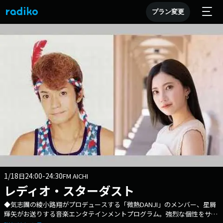
プラン変更
1/18
24:00-24:30
日
FM AICHI
レディオ・スターダスト
◆気志團の綾小路翔がプロデュースする「微熱DANJI」のメンバー、星屑
輝矢がお送りする音楽エンタテインメントプログラム。強烈な個性をサポ