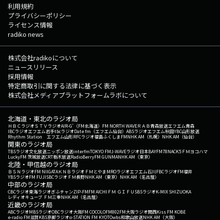
利用規約
プライバシーポリシー
ライセンス情報
radiko news
株式会社radikoについて
ニュースリリース
採用情報
特定商取引に関する法律に基づく表示
株式会社メディアプラットフォームラボについて
北海道・東北のラジオ局
ＨＢＣラジオ
ＳＴＶラジオ
AIR-G'（FM北海道）
FM NORTH WAVE
ＲＡＢ青森放送
エフエム青森
IBCラジオ
エフエム岩手
tbcラジオ
Date fm（エフエム仙台）
ABSラジオ
エフエム秋田
YBC山形放送
Rhythm Station エフエム山形
RFCラジオ福島
ふくしまFM
NHK AM（札幌）
NHK AM（仙台）
関東のラジオ局
TBSラジオ
文化放送
ニッポン放送
interfm
TOKYO FM
J-WAVE
ラジオ日本
BAYFM78
NACK5
ＦＭヨコハマ
LuckyFM 茨城放送
CRT栃木放送
RadioBerry
FM GUNMA
NHK AM（東京）
北陸・甲信越のラジオ局
ＢＳＮラジオ
FM NIIGATA
ＫＮＢラジオ
ＦＭとやま
MROラジオ
エフエム石川
FBCラジオ
FM福井
YBSラジオ
FM FUJI
SBCラジオ
ＦＭ長野
NHK AM（東京）
NHK AM（名古屋）
中部のラジオ局
CBCラジオ
東海ラジオ
ぎふチャン
ZIP-FM
FM AICHI
ＦＭ ＧＩＦＵ
SBSラジオ
K-MIX SHIZUOKA
レディオキューブ ＦＭ三重
NHK AM（名古屋）
近畿のラジオ局
ABCラジオ
MBSラジオ
OBCラジオ大阪
FM COCOLO
FM802
FM大阪
ラジオ関西
Kiss FM KOBE
e-radio FM滋賀
KBS京都ラジオ
α-STATION FM KYOTO
wbs和歌山放送
NHK AM（大阪）