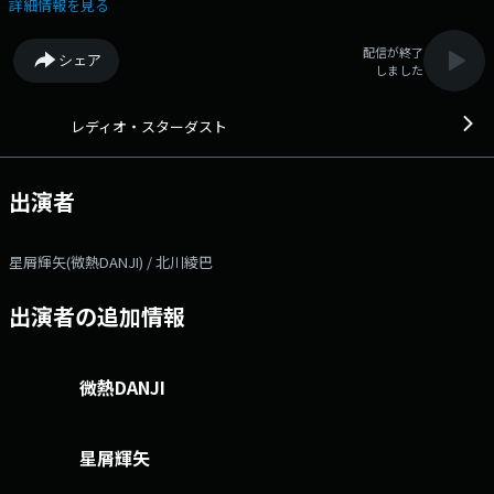
ートするのは、元アイドルで現在はタレント/プロデューサーとして活動
詳細情報を見る
する北川綾巴。音楽・エンタメ情報をにぎやかにお届けします。◆ X
ハッシュタグは「#エフエムアイチ」 Xアカウントは「@FMAICHI」
配信が終了
シェア
しました
レディオ・スターダスト
出演者
星屑輝矢(微熱DANJI) / 北川綾巴
出演者の追加情報
微熱DANJI
星屑輝矢