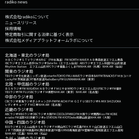
radiko news
株式会社radikoについて
ニュースリリース
採用情報
特定商取引に関する法律に基づく表示
株式会社メディアプラットフォームラボについて
北海道・東北のラジオ局
ＨＢＣラジオ
ＳＴＶラジオ
AIR-G'（FM北海道）
FM NORTH WAVE
ＲＡＢ青森放送
エフエム青森
IBCラジオ
エフエム岩手
tbcラジオ
Date fm（エフエム仙台）
ABSラジオ
エフエム秋田
YBC山形放送
Rhythm Station エフエム山形
RFCラジオ福島
ふくしまFM
NHK AM（札幌）
NHK AM（仙台）
関東のラジオ局
TBSラジオ
文化放送
ニッポン放送
interfm
TOKYO FM
J-WAVE
ラジオ日本
BAYFM78
NACK5
ＦＭヨコハマ
LuckyFM 茨城放送
CRT栃木放送
RadioBerry
FM GUNMA
NHK AM（東京）
北陸・甲信越のラジオ局
ＢＳＮラジオ
FM NIIGATA
ＫＮＢラジオ
ＦＭとやま
MROラジオ
エフエム石川
FBCラジオ
FM福井
YBSラジオ
FM FUJI
SBCラジオ
ＦＭ長野
NHK AM（東京）
NHK AM（名古屋）
中部のラジオ局
CBCラジオ
東海ラジオ
ぎふチャン
ZIP-FM
FM AICHI
ＦＭ ＧＩＦＵ
SBSラジオ
K-MIX SHIZUOKA
レディオキューブ ＦＭ三重
NHK AM（名古屋）
近畿のラジオ局
ABCラジオ
MBSラジオ
OBCラジオ大阪
FM COCOLO
FM802
FM大阪
ラジオ関西
Kiss FM KOBE
e-radio FM滋賀
KBS京都ラジオ
α-STATION FM KYOTO
wbs和歌山放送
NHK AM（大阪）
中国・四国のラジオ局
BSSラジオ
エフエム山陰
ＲＳＫラジオ
ＦＭ岡山
RCCラジオ
広島FM
ＫＲＹ山口放送
エフエム山口
ＪＲＴ四国放送
FM徳島
RNC西日本放送
FM香川
RNB南海放送
FM愛媛
RKC高知放送
エフエム高知
NHK AM（広島）
NHK AM（松山）
九州・沖縄のラジオ局