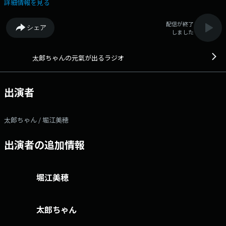
き下げるお話し。 『DJ太郎ちゃん』は、 米津玄師のアニメソングを
詳細情報を見る
お届け♪ ◆YouTuberである太郎ちゃんと堀江美穂が“元氣”が出るトー
クをお送りします。◆ Xハッシュタグは「#エフエムアイチ」 Xアカ
配信が終了
シェア
ウントは「@FMAICHI」
しました
太郎ちゃんの元氣が出るラジオ
出演者
太郎ちゃん / 堀江美穂
出演者の追加情報
堀江美穂
太郎ちゃん