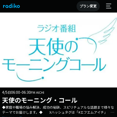
プラン変更
4/5
06:00-06:30
日
FM AICHI
天使のモーニング・コール
◆家庭や職場の悩み解決、成功の秘訣、スピリチュアルな話題まで様々な
テーマでお届けします。◆ Xハッシュタグは「#エフエムアイチ」 X