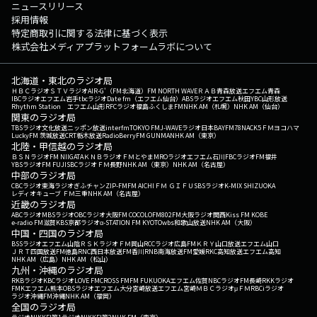
ニュースリリース
採用情報
特定商取引に関する法律に基づく表示
株式会社メディアプラットフォームラボについて
北海道・東北のラジオ局
ＨＢＣラジオ
ＳＴＶラジオ
AIR-G'（FM北海道）
FM NORTH WAVE
ＲＡＢ青森放送
エフエム青森
IBCラジオ
エフエム岩手
tbcラジオ
Date fm（エフエム仙台）
ABSラジオ
エフエム秋田
YBC山形放送
Rhythm Station エフエム山形
RFCラジオ福島
ふくしまFM
NHK AM（札幌）
NHK AM（仙台）
関東のラジオ局
TBSラジオ
文化放送
ニッポン放送
interfm
TOKYO FM
J-WAVE
ラジオ日本
BAYFM78
NACK5
ＦＭヨコハマ
LuckyFM 茨城放送
CRT栃木放送
RadioBerry
FM GUNMA
NHK AM（東京）
北陸・甲信越のラジオ局
ＢＳＮラジオ
FM NIIGATA
ＫＮＢラジオ
ＦＭとやま
MROラジオ
エフエム石川
FBCラジオ
FM福井
YBSラジオ
FM FUJI
SBCラジオ
ＦＭ長野
NHK AM（東京）
NHK AM（名古屋）
中部のラジオ局
CBCラジオ
東海ラジオ
ぎふチャン
ZIP-FM
FM AICHI
ＦＭ ＧＩＦＵ
SBSラジオ
K-MIX SHIZUOKA
レディオキューブ ＦＭ三重
NHK AM（名古屋）
近畿のラジオ局
ABCラジオ
MBSラジオ
OBCラジオ大阪
FM COCOLO
FM802
FM大阪
ラジオ関西
Kiss FM KOBE
e-radio FM滋賀
KBS京都ラジオ
α-STATION FM KYOTO
wbs和歌山放送
NHK AM（大阪）
中国・四国のラジオ局
BSSラジオ
エフエム山陰
ＲＳＫラジオ
ＦＭ岡山
RCCラジオ
広島FM
ＫＲＹ山口放送
エフエム山口
ＪＲＴ四国放送
FM徳島
RNC西日本放送
FM香川
RNB南海放送
FM愛媛
RKC高知放送
エフエム高知
NHK AM（広島）
NHK AM（松山）
九州・沖縄のラジオ局
RKBラジオ
KBCラジオ
LOVE FM
CROSS FM
FM FUKUOKA
エフエム佐賀
NBCラジオ
FM長崎
RKKラジオ
FMKエフエム熊本
OBSラジオ
エフエム大分
宮崎放送
エフエム宮崎
ＭＢＣラジオ
μＦＭ
RBCiラジオ
ラジオ沖縄
FM沖縄
NHK AM（福岡）
全国のラジオ局