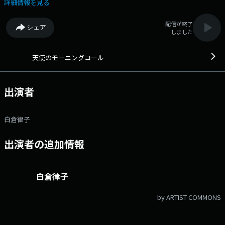
アカウントは「@FMAICHI」
詳細情報を見る
配信が終了
シェア
しました
天使のモーニングコール
出演者
白倉律子
出演者の追加情報
白倉律子
by ARTIST COMMONS