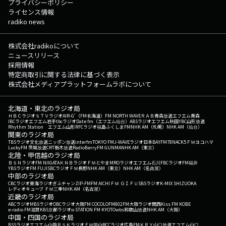
プライバシーポリシー
ライセンス情報
radiko news
株式会社radikoについて
ニュースリリース
採用情報
特定商取引に関する法律に基づく表示
株式会社メディアプラットフォームラボについて
北海道・東北のラジオ局
ＨＢＣラジオ
ＳＴＶラジオ
AIR-G'（FM北海道）
FM NORTH WAVE
ＲＡＢ青森放送
エフエム青森
IBCラジオ
エフエム岩手
tbcラジオ
Date fm（エフエム仙台）
ABSラジオ
エフエム秋田
YBC山形放送
Rhythm Station エフエム山形
RFCラジオ福島
ふくしまFM
NHK AM（札幌）
NHK AM（仙台）
関東のラジオ局
TBSラジオ
文化放送
ニッポン放送
interfm
TOKYO FM
J-WAVE
ラジオ日本
BAYFM78
NACK5
ＦＭヨコハマ
LuckyFM 茨城放送
CRT栃木放送
RadioBerry
FM GUNMA
NHK AM（東京）
北陸・甲信越のラジオ局
ＢＳＮラジオ
FM NIIGATA
ＫＮＢラジオ
ＦＭとやま
MROラジオ
エフエム石川
FBCラジオ
FM福井
YBSラジオ
FM FUJI
SBCラジオ
ＦＭ長野
NHK AM（東京）
NHK AM（名古屋）
中部のラジオ局
CBCラジオ
東海ラジオ
ぎふチャン
ZIP-FM
FM AICHI
ＦＭ ＧＩＦＵ
SBSラジオ
K-MIX SHIZUOKA
レディオキューブ ＦＭ三重
NHK AM（名古屋）
近畿のラジオ局
ABCラジオ
MBSラジオ
OBCラジオ大阪
FM COCOLO
FM802
FM大阪
ラジオ関西
Kiss FM KOBE
e-radio FM滋賀
KBS京都ラジオ
α-STATION FM KYOTO
wbs和歌山放送
NHK AM（大阪）
中国・四国のラジオ局
BSSラジオ
エフエム山陰
ＲＳＫラジオ
ＦＭ岡山
RCCラジオ
広島FM
ＫＲＹ山口放送
エフエム山口