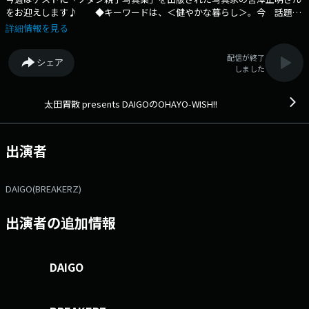
をお迎えします♪ ◆キーワードは、＜健やかな暮らし＞。今 話題の
ヘルシーな食材や、健康のためのちょっとした心がけ、ストレス解消につ
詳細情報を見る
ながる音楽との付き合い方、心がほっこりあたたまるような、世界の幸せ
ニュース。日曜の朝に、食事の用意をしながら、ドライブをしながら、
配信が終了
シェア
「心地よい暮らし」に役立つ情報をお届けします！◆ Xハッシュタグ
しました
は「#エフエムアイチ」 Xアカウントは「@FMAICHI」
太田胃散 presents DAIGOのOHAYO-WISH!!
出演者
DAIGO(BREAKERZ)
出演者の追加情報
DAIGO