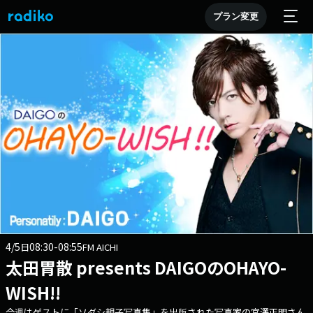
プラン変更
4/5
08:30-08:55
日
FM AICHI
太田胃散 presents DAIGOのOHAYO-
WISH!!
今週はゲストに「ソダシ親子写真集」を出版された写真家の宮澤正明さん