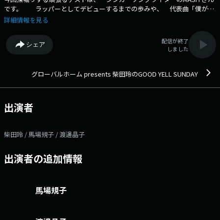
です。 ラッパーとしてデビューするまでの歩みや、 代表曲「僕がい
た」のリバイバルヒットについて、 またデビュー15周年で上京を決意し
詳細情報を見る
た きっかけについて伺います。 ◆東海地区において様々なビジネ
ス・スポーツ・文化・教育など、様々な分野で頑張る人たちをゲストに迎
配信が終了
シェア
え、日々の努力、挑戦、夢に向かって歩む道のりなど、それぞれの頑張る
しました
ストーリーを深掘りします。ラジオを聞くとついつい応援したくなる、明
日から自分も前へ進もうと思える、そんな頑張る人応援ラジオ番組です。
◆ Xハッシュタグは「#エフエムアイチ」 Xアカウントは
グローバルホーム presents 柴田玲のGOOD YELL SUNDAY
「@FMAICHI」
出演者
柴田玲 / 馬場規子 / 渡邊晶子
出演者の追加情報
馬場規子