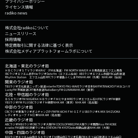
プライバシーポリシー
ライセンス情報
radiko news
株式会社radikoについて
ニュースリリース
採用情報
特定商取引に関する法律に基づく表示
株式会社メディアプラットフォームラボについて
北海道・東北のラジオ局
ＨＢＣラジオ
ＳＴＶラジオ
AIR-G'（FM北海道）
FM NORTH WAVE
ＲＡＢ青森放送
エフエム青森
IBCラジオ
エフエム岩手
tbcラジオ
Date fm（エフエム仙台）
ABSラジオ
エフエム秋田
YBC山形放送
Rhythm Station エフエム山形
RFCラジオ福島
ふくしまFM
NHK AM（札幌）
NHK AM（仙台）
関東のラジオ局
TBSラジオ
文化放送
ニッポン放送
interfm
TOKYO FM
J-WAVE
ラジオ日本
BAYFM78
NACK5
ＦＭヨコハマ
LuckyFM 茨城放送
CRT栃木放送
RadioBerry
FM GUNMA
NHK AM（東京）
北陸・甲信越のラジオ局
ＢＳＮラジオ
FM NIIGATA
ＫＮＢラジオ
ＦＭとやま
MROラジオ
エフエム石川
FBCラジオ
FM福井
YBSラジオ
FM FUJI
SBCラジオ
ＦＭ長野
NHK AM（東京）
NHK AM（名古屋）
中部のラジオ局
CBCラジオ
東海ラジオ
ぎふチャン
ZIP-FM
FM AICHI
ＦＭ ＧＩＦＵ
SBSラジオ
K-MIX SHIZUOKA
レディオキューブ ＦＭ三重
NHK AM（名古屋）
近畿のラジオ局
ABCラジオ
MBSラジオ
OBCラジオ大阪
FM COCOLO
FM802
FM大阪
ラジオ関西
Kiss FM KOBE
e-radio FM滋賀
KBS京都ラジオ
α-STATION FM KYOTO
wbs和歌山放送
NHK AM（大阪）
中国・四国のラジオ局
BSSラジオ
エフエム山陰
ＲＳＫラジオ
ＦＭ岡山
RCCラジオ
広島FM
ＫＲＹ山口放送
エフエム山口