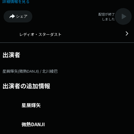
ートするのは、元アイドルで現在はタレント/プロデューサーとして活動
詳細情報を見る
する北川綾巴。音楽・エンタメ情報をにぎやかにお届けします。◆ X
ハッシュタグは「#エフエムアイチ」 Xアカウントは「@FMAICHI」
配信が終了
シェア
しました
レディオ・スターダスト
出演者
星屑輝矢(微熱DANJI) / 北川綾巴
出演者の追加情報
星屑輝矢
微熱DANJI