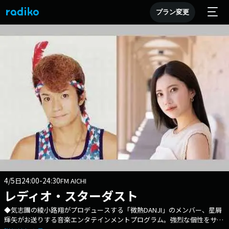
プラン変更
4/5
24:00-24:30
日
FM AICHI
レディオ・スターダスト
◆気志團の綾小路翔がプロデュースする「微熱DANJI」のメンバー、星屑
輝矢がお送りする音楽エンタテインメントプログラム。強烈な個性をサポ