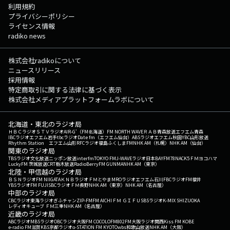
利用規約
プライバシーポリシー
ライセンス情報
radiko news
株式会社radikoについて
ニュースリリース
採用情報
特定商取引に関する法律に基づく表示
株式会社メディアプラットフォームラボについて
北海道・東北のラジオ局
ＨＢＣラジオ
ＳＴＶラジオ
AIR-G'（FM北海道）
FM NORTH WAVE
ＲＡＢ青森放送
エフエム青森
IBCラジオ
エフエム岩手
tbcラジオ
Date fm（エフエム仙台）
ABSラジオ
エフエム秋田
YBC山形放送
Rhythm Station エフエム山形
RFCラジオ福島
ふくしまFM
NHK AM（札幌）
NHK AM（仙台）
関東のラジオ局
TBSラジオ
文化放送
ニッポン放送
interfm
TOKYO FM
J-WAVE
ラジオ日本
BAYFM78
NACK5
ＦＭヨコハマ
LuckyFM 茨城放送
CRT栃木放送
RadioBerry
FM GUNMA
NHK AM（東京）
北陸・甲信越のラジオ局
ＢＳＮラジオ
FM NIIGATA
ＫＮＢラジオ
ＦＭとやま
MROラジオ
エフエム石川
FBCラジオ
FM福井
YBSラジオ
FM FUJI
SBCラジオ
ＦＭ長野
NHK AM（東京）
NHK AM（名古屋）
中部のラジオ局
CBCラジオ
東海ラジオ
ぎふチャン
ZIP-FM
FM AICHI
ＦＭ ＧＩＦＵ
SBSラジオ
K-MIX SHIZUOKA
レディオキューブ ＦＭ三重
NHK AM（名古屋）
近畿のラジオ局
ABCラジオ
MBSラジオ
OBCラジオ大阪
FM COCOLO
FM802
FM大阪
ラジオ関西
Kiss FM KOBE
e-radio FM滋賀
KBS京都ラジオ
α-STATION FM KYOTO
wbs和歌山放送
NHK AM（大阪）