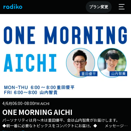
プラン変更
4/6
06:00-08:00
月
FM AICHI
ONE MORNING AICHI
パーソナリティは月～木は重田優平、金は山内智貴がお届けします。
◆朝一番に必要なトピックスをコンパクトにお届け。◆ メッセージ・