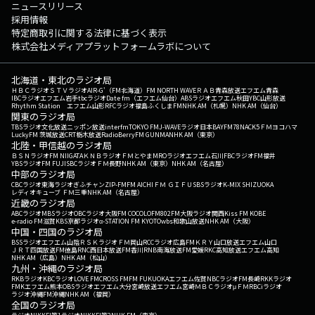
ニュースリリース
採用情報
特定商取引に関する法律に基づく表示
株式会社メディアプラットフォームラボについて
北海道・東北のラジオ局
ＨＢＣラジオ
ＳＴＶラジオ
AIR-G'（FM北海道）
FM NORTH WAVE
ＲＡＢ青森放送
エフエム青森
IBCラジオ
エフエム岩手
tbcラジオ
Date fm（エフエム仙台）
ABSラジオ
エフエム秋田
YBC山形放送
Rhythm Station エフエム山形
RFCラジオ福島
ふくしまFM
NHK AM（札幌）
NHK AM（仙台）
関東のラジオ局
TBSラジオ
文化放送
ニッポン放送
interfm
TOKYO FM
J-WAVE
ラジオ日本
BAYFM78
NACK5
ＦＭヨコハマ
LuckyFM 茨城放送
CRT栃木放送
RadioBerry
FM GUNMA
NHK AM（東京）
北陸・甲信越のラジオ局
ＢＳＮラジオ
FM NIIGATA
ＫＮＢラジオ
ＦＭとやま
MROラジオ
エフエム石川
FBCラジオ
FM福井
YBSラジオ
FM FUJI
SBCラジオ
ＦＭ長野
NHK AM（東京）
NHK AM（名古屋）
中部のラジオ局
CBCラジオ
東海ラジオ
ぎふチャン
ZIP-FM
FM AICHI
ＦＭ ＧＩＦＵ
SBSラジオ
K-MIX SHIZUOKA
レディオキューブ ＦＭ三重
NHK AM（名古屋）
近畿のラジオ局
ABCラジオ
MBSラジオ
OBCラジオ大阪
FM COCOLO
FM802
FM大阪
ラジオ関西
Kiss FM KOBE
e-radio FM滋賀
KBS京都ラジオ
α-STATION FM KYOTO
wbs和歌山放送
NHK AM（大阪）
中国・四国のラジオ局
BSSラジオ
エフエム山陰
ＲＳＫラジオ
ＦＭ岡山
RCCラジオ
広島FM
ＫＲＹ山口放送
エフエム山口
ＪＲＴ四国放送
FM徳島
RNC西日本放送
FM香川
RNB南海放送
FM愛媛
RKC高知放送
エフエム高知
NHK AM（広島）
NHK AM（松山）
九州・沖縄のラジオ局
RKBラジオ
KBCラジオ
LOVE FM
CROSS FM
FM FUKUOKA
エフエム佐賀
NBCラジオ
FM長崎
RKKラジオ
FMKエフエム熊本
OBSラジオ
エフエム大分
宮崎放送
エフエム宮崎
ＭＢＣラジオ
μＦＭ
RBCiラジオ
ラジオ沖縄
FM沖縄
NHK AM（福岡）
全国のラジオ局