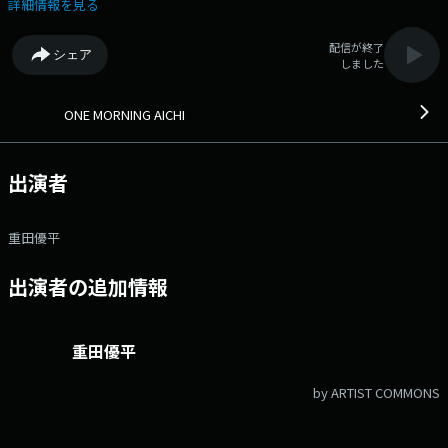
リクエストはこちら Xハッシュタグは「#ワンモ807」 Xアカウントは
詳細情報を見る
「@onemorning807」
配信が終了
シェア
しました
ONE MORNING AICHI
出演者
重田優平
出演者の追加情報
重田優平
by ARTIST COMMONS