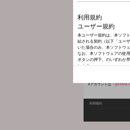
放送局
放送時間
2026年4月7日（
番組名
FM AICHI HOT
◆FM AICHIのオススメ
Xハッシュタグは「
#エフ
Xアカウントは「
@FMAIC
利用規約