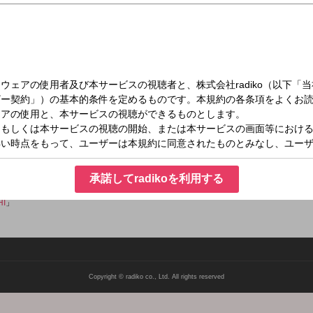
火）23:55～24:00
 TRACKS
の楽曲をご紹介！◆
承諾してradikoを利用する
エムアイチ
」
HI
」
Copyright © radiko co., Ltd. All rights reserved