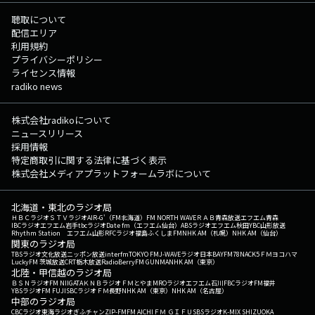
聴取について
配信エリア
利用規約
プライバシーポリシー
ライセンス情報
radiko news
株式会社radikoについて
ニュースリリース
採用情報
特定商取引に関する法律に基づく表示
株式会社メディアプラットフォームラボについて
北海道・東北のラジオ局
ＨＢＣラジオ
ＳＴＶラジオ
AIR-G'（FM北海道）
FM NORTH WAVE
ＲＡＢ青森放送
エフエム青森
IBCラジオ
エフエム岩手
tbcラジオ
Date fm（エフエム仙台）
ABSラジオ
エフエム秋田
YBC山形放送
Rhythm Station エフエム山形
RFCラジオ福島
ふくしまFM
NHK AM（札幌）
NHK AM（仙台）
関東のラジオ局
TBSラジオ
文化放送
ニッポン放送
interfm
TOKYO FM
J-WAVE
ラジオ日本
BAYFM78
NACK5
ＦＭヨコハマ
LuckyFM 茨城放送
CRT栃木放送
RadioBerry
FM GUNMA
NHK AM（東京）
北陸・甲信越のラジオ局
ＢＳＮラジオ
FM NIIGATA
ＫＮＢラジオ
ＦＭとやま
MROラジオ
エフエム石川
FBCラジオ
FM福井
YBSラジオ
FM FUJI
SBCラジオ
ＦＭ長野
NHK AM（東京）
NHK AM（名古屋）
中部のラジオ局
CBCラジオ
東海ラジオ
ぎふチャン
ZIP-FM
FM AICHI
ＦＭ ＧＩＦＵ
SBSラジオ
K-MIX SHIZUOKA