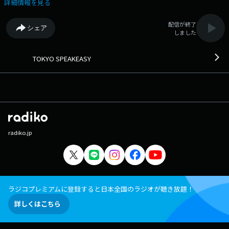
ロデューサーなどのスゴい方たちが訪れ、「ここでしか語れない」様々な
詳細情報を見る
話を繰り広げている。どうやら、日本が世界に誇るプロデューサーが、こ
のバーに彼らを招待しているらしい。今日のお客は誰なのか？そしてどん
配信が終了
シェア
な話をするのか…？◆ Xハッシュタグは「#エフエムアイチ」 Xアカ
しました
ウントは「@FMAICHI」
TOKYO SPEAKEASY
radiko.jp
ラジコプレミアムに登録すると日本全国のラジオが聴き放題！
詳しくはこちら