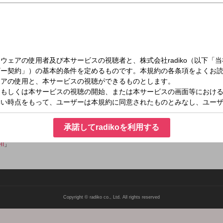
水）23:55～24:00
 TRACKS
の楽曲をご紹介！◆
承諾してradikoを利用する
エムアイチ
」
HI
」
Copyright © radiko co., Ltd. All rights reserved