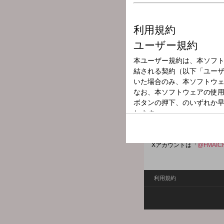
放送局
放送時間
2026年4月8日（
番組名
FM AICHI HOT
◆FM AICHIのオススメ
Xハッシュタグは「
#エフ
Xアカウントは「
@FMAIC
利用規約