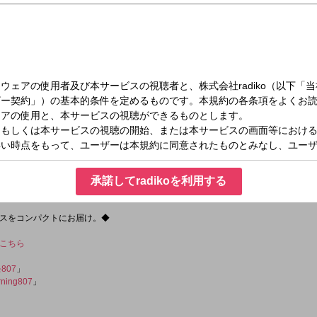
木）06:00～08:00
 AICHI
MY AICHI 扶桑町！扶桑町の新しい取組みやまちの話題について扶桑町役場秘書企画課の
承諾してradikoを利用する
重田優平、金は山内智貴がお届けします。
スをコンパクトにお届け。◆
こちら
807
」
ning807
」