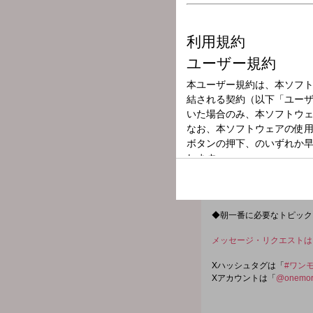
放送局
放送時間
2026年4月9日（
番組名
ONE MORNING
6:30頃～ MEETS 
パーソナリティは月～木は
◆朝一番に必要なトピック
メッセージ・リクエストは
Xハッシュタグは「
#ワンモ
Xアカウントは「
@onemor