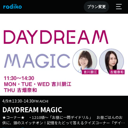
プラン変更
4/9
13:30-14:30
木
FM AICHI
DAYDREAM MAGIC
★コーナー★ ・12:10頃～「お昼に一問デイドリル」 お昼ごはんのお
供に、頭のスイッチオン！記憶をたどって答えるクイズコーナー『デイド