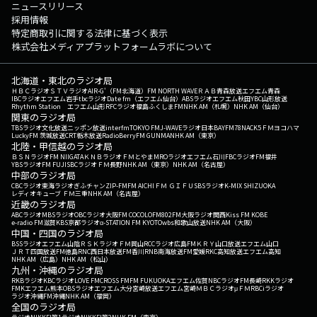
ニュースリリース
採用情報
特定商取引に関する法律に基づく表示
株式会社メディアプラットフォームラボについて
北海道・東北のラジオ局
ＨＢＣラジオ
ＳＴＶラジオ
AIR-G'（FM北海道）
FM NORTH WAVE
ＲＡＢ青森放送
エフエム青森
IBCラジオ
エフエム岩手
tbcラジオ
Date fm（エフエム仙台）
ABSラジオ
エフエム秋田
YBC山形放送
Rhythm Station エフエム山形
RFCラジオ福島
ふくしまFM
NHK AM（札幌）
NHK AM（仙台）
関東のラジオ局
TBSラジオ
文化放送
ニッポン放送
interfm
TOKYO FM
J-WAVE
ラジオ日本
BAYFM78
NACK5
ＦＭヨコハマ
LuckyFM 茨城放送
CRT栃木放送
RadioBerry
FM GUNMA
NHK AM（東京）
北陸・甲信越のラジオ局
ＢＳＮラジオ
FM NIIGATA
ＫＮＢラジオ
ＦＭとやま
MROラジオ
エフエム石川
FBCラジオ
FM福井
YBSラジオ
FM FUJI
SBCラジオ
ＦＭ長野
NHK AM（東京）
NHK AM（名古屋）
中部のラジオ局
CBCラジオ
東海ラジオ
ぎふチャン
ZIP-FM
FM AICHI
ＦＭ ＧＩＦＵ
SBSラジオ
K-MIX SHIZUOKA
レディオキューブ ＦＭ三重
NHK AM（名古屋）
近畿のラジオ局
ABCラジオ
MBSラジオ
OBCラジオ大阪
FM COCOLO
FM802
FM大阪
ラジオ関西
Kiss FM KOBE
e-radio FM滋賀
KBS京都ラジオ
α-STATION FM KYOTO
wbs和歌山放送
NHK AM（大阪）
中国・四国のラジオ局
BSSラジオ
エフエム山陰
ＲＳＫラジオ
ＦＭ岡山
RCCラジオ
広島FM
ＫＲＹ山口放送
エフエム山口
ＪＲＴ四国放送
FM徳島
RNC西日本放送
FM香川
RNB南海放送
FM愛媛
RKC高知放送
エフエム高知
NHK AM（広島）
NHK AM（松山）
九州・沖縄のラジオ局
RKBラジオ
KBCラジオ
LOVE FM
CROSS FM
FM FUKUOKA
エフエム佐賀
NBCラジオ
FM長崎
RKKラジオ
FMKエフエム熊本
OBSラジオ
エフエム大分
宮崎放送
エフエム宮崎
ＭＢＣラジオ
μＦＭ
RBCiラジオ
ラジオ沖縄
FM沖縄
NHK AM（福岡）
全国のラジオ局