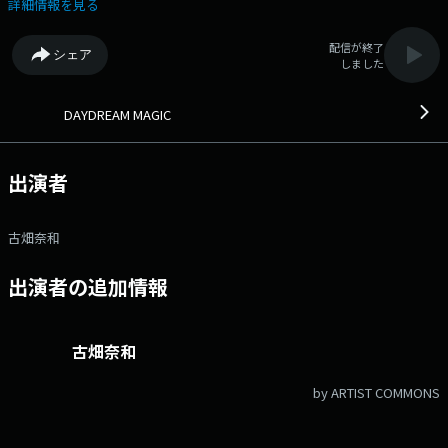
リル』！“あれ、これ習ったはずなのに…”と記憶を探る瞬間がクセにな
詳細情報を見る
る！さぁ、今日も一緒に頭の体操してみましょう！ ・14:07頃～
「MUSIC CHAMPION」 月ごとにテーマを変えて曲で楽しむエンタメコー
配信が終了
シェア
ナー。リスナー参加型のコーナーで、遊び、競い、CHAMPIONを決めま
しました
す！ パーソナリティは月～水は吉川朋江、木は古畑奈和がお届けしま
す。 番組X→ @daydream807 ハッシュタグ #デイドリ807 ◆ラン
チタイムにシェアしたくなる話題をお届けします。◆ メッセージ・リ
DAYDREAM MAGIC
クエストはこちら Xハッシュタグは「#デイドリ807」 Xアカウントは
「@daydream807」
出演者
古畑奈和
出演者の追加情報
古畑奈和
by ARTIST COMMONS