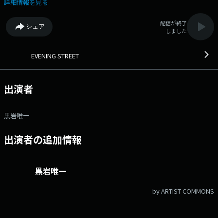
います。 19:00頃～ 得する資格＆副業 最新戦略について日経トレンデ
詳細情報を見る
ィ編集長の川内一史さんにお話を伺います パーソナリティ黒岩唯一が
お届けします。 番組X→ @evening807 ハッシュタグ #イブスト
配信が終了
シェア
807 ◆大人のリスナーに良質な音楽と情報をお届けするプログラ
しました
ム。 ◆ メッセージ・リクエストはこちら Xハッシュタグは「#イ
ブスト807」 Xアカウントは「@evening807」
EVENING STREET
出演者
黒岩唯一
出演者の追加情報
黒岩唯一
by ARTIST COMMONS