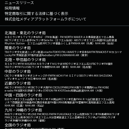
ニュースリリース
採用情報
特定商取引に関する法律に基づく表示
株式会社メディアプラットフォームラボについて
北海道・東北のラジオ局
ＨＢＣラジオ
ＳＴＶラジオ
AIR-G'（FM北海道）
FM NORTH WAVE
ＲＡＢ青森放送
エフエム青森
IBCラジオ
エフエム岩手
tbcラジオ
Date fm（エフエム仙台）
ABSラジオ
エフエム秋田
YBC山形放送
Rhythm Station エフエム山形
RFCラジオ福島
ふくしまFM
NHK AM（札幌）
NHK AM（仙台）
関東のラジオ局
TBSラジオ
文化放送
ニッポン放送
interfm
TOKYO FM
J-WAVE
ラジオ日本
BAYFM78
NACK5
ＦＭヨコハマ
LuckyFM 茨城放送
CRT栃木放送
RadioBerry
FM GUNMA
NHK AM（東京）
北陸・甲信越のラジオ局
ＢＳＮラジオ
FM NIIGATA
ＫＮＢラジオ
ＦＭとやま
MROラジオ
エフエム石川
FBCラジオ
FM福井
YBSラジオ
FM FUJI
SBCラジオ
ＦＭ長野
NHK AM（東京）
NHK AM（名古屋）
中部のラジオ局
CBCラジオ
東海ラジオ
ぎふチャン
ZIP-FM
FM AICHI
ＦＭ ＧＩＦＵ
SBSラジオ
K-MIX SHIZUOKA
レディオキューブ ＦＭ三重
NHK AM（名古屋）
近畿のラジオ局
ABCラジオ
MBSラジオ
OBCラジオ大阪
FM COCOLO
FM802
FM大阪
ラジオ関西
Kiss FM KOBE
e-radio FM滋賀
KBS京都ラジオ
α-STATION FM KYOTO
wbs和歌山放送
NHK AM（大阪）
中国・四国のラジオ局
BSSラジオ
エフエム山陰
ＲＳＫラジオ
ＦＭ岡山
RCCラジオ
広島FM
ＫＲＹ山口放送
エフエム山口
ＪＲＴ四国放送
FM徳島
RNC西日本放送
FM香川
RNB南海放送
FM愛媛
RKC高知放送
エフエム高知
NHK AM（広島）
NHK AM（松山）
九州・沖縄のラジオ局
RKBラジオ
KBCラジオ
LOVE FM
CROSS FM
FM FUKUOKA
エフエム佐賀
NBCラジオ
FM長崎
RKKラジオ
FMKエフエム熊本
OBSラジオ
エフエム大分
宮崎放送
エフエム宮崎
ＭＢＣラジオ
μＦＭ
RBCiラジオ
ラジオ沖縄
FM沖縄
NHK AM（福岡）
全国のラジオ局