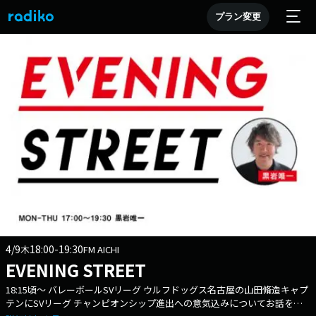
プラン変更
4/9
18:00-19:30
木
FM AICHI
EVENING STREET
18:15頃～ バレーボールSVリーグ ウルフドッグス名古屋の山田脩造キャプ
テンにSVリーグ チャンピオンシップ進出への意気込みについてお話を伺