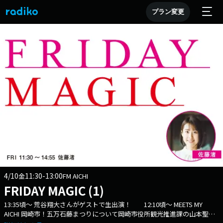
プラン変更
4/10
11:30-13:00
金
FM AICHI
FRIDAY MAGIC (1)
13:35頃～ 荒谷翔大さんがゲストで生出演！ 12:10頃～ MEETS MY
AICHI 岡崎市！五万石藤まつりについて岡崎市役所観光推進課の山本聖悟