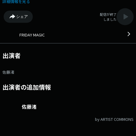
さんにお話を伺います。 ★コーナー★ ・13:00頃～「渚のレコス
詳細情報を見る
ポ」 佐藤渚がお届けする“おでかけレコメンド”コーナー「渚のレコス
ポ」。愛知はもちろん、岐阜・三重の話題スポットや隠れた名所まで、あ
配信が終了
シェア
なたの週末がちょっと楽しみになるスポット情報を、渚目線でセレクトし
しました
てご紹介します。「どこ行こうかな？」と迷ったら、まずは“レコスポ”チ
ェック。あなたのお出かけに、ちょうどいいヒントが見つかるかも！
パーソナリティは佐藤渚がお届けします。 番組X→ @fridaymagic807
FRIDAY MAGIC
ハッシュタグ #フラマ807 ◆週末気分を盛り上げる心地良い音楽をお
届けします。◆ メッセージ・リクエストはこちら Xハッシュタグ
は「#フラマ807」 Xアカウントは「@fridaymagic807」
出演者
佐藤渚
出演者の追加情報
佐藤渚
by ARTIST COMMONS