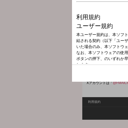
放送局
放送時間
2026年4月11日
番組名
FM AICHI HOT
◆FM AICHIのオススメ
Xハッシュタグは「
#エフ
Xアカウントは「
@FMAIC
利用規約