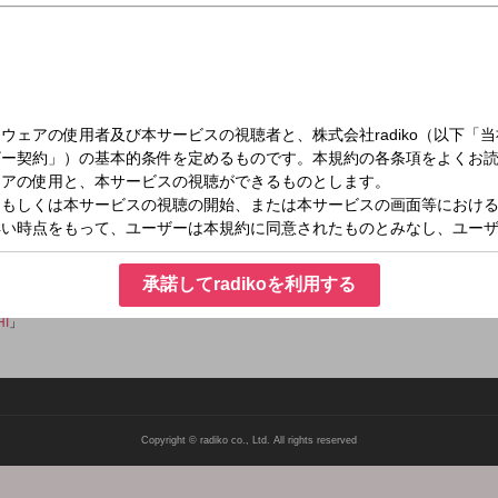
（土）10:55～11:00
 TRACKS
の楽曲をご紹介！◆
承諾してradikoを利用する
エムアイチ
」
HI
」
Copyright © radiko co., Ltd. All rights reserved