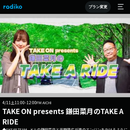
プラン変更
4/11
11:00-12:00
土
FM AICHI
TAKE ON presents 鎌田菜月のTAKE A
RIDE
◆SKE48 TEAM KⅡの鎌田菜月と平野隆広が車のエンジンをかけるように