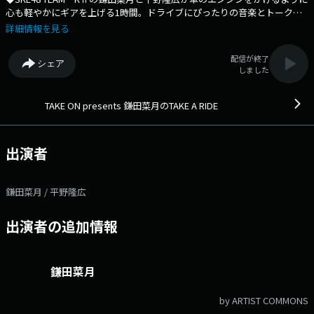
心も軽やかにギアを上げる1時間。ドライブにぴったりの音楽とトークで
あなたの週末のロードマップを彩ります！◆ Xハッシュタグは「#ナツ
詳細情報を見る
ライド」 Xアカウントは「@TAKE_A_RIDE807」
配信が終了
シェア
しました
TAKE ON presents 鎌田菜月のTAKE A RIDE
出演者
鎌田菜月 / 平野隆広
出演者の追加情報
鎌田菜月
by ARTIST COMMONS