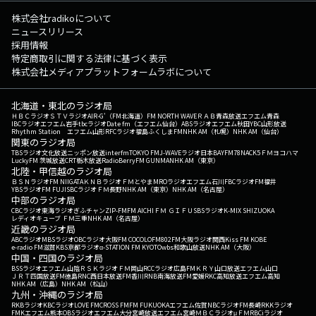
株式会社radikoについて
ニュースリリース
採用情報
特定商取引に関する法律に基づく表示
株式会社メディアプラットフォームラボについて
北海道・東北のラジオ局
ＨＢＣラジオ
ＳＴＶラジオ
AIR-G'（FM北海道）
FM NORTH WAVE
ＲＡＢ青森放送
エフエム青森
IBCラジオ
エフエム岩手
tbcラジオ
Date fm（エフエム仙台）
ABSラジオ
エフエム秋田
YBC山形放送
Rhythm Station エフエム山形
RFCラジオ福島
ふくしまFM
NHK AM（札幌）
NHK AM（仙台）
関東のラジオ局
TBSラジオ
文化放送
ニッポン放送
interfm
TOKYO FM
J-WAVE
ラジオ日本
BAYFM78
NACK5
ＦＭヨコハマ
LuckyFM 茨城放送
CRT栃木放送
RadioBerry
FM GUNMA
NHK AM（東京）
北陸・甲信越のラジオ局
ＢＳＮラジオ
FM NIIGATA
ＫＮＢラジオ
ＦＭとやま
MROラジオ
エフエム石川
FBCラジオ
FM福井
YBSラジオ
FM FUJI
SBCラジオ
ＦＭ長野
NHK AM（東京）
NHK AM（名古屋）
中部のラジオ局
CBCラジオ
東海ラジオ
ぎふチャン
ZIP-FM
FM AICHI
ＦＭ ＧＩＦＵ
SBSラジオ
K-MIX SHIZUOKA
レディオキューブ ＦＭ三重
NHK AM（名古屋）
近畿のラジオ局
ABCラジオ
MBSラジオ
OBCラジオ大阪
FM COCOLO
FM802
FM大阪
ラジオ関西
Kiss FM KOBE
e-radio FM滋賀
KBS京都ラジオ
α-STATION FM KYOTO
wbs和歌山放送
NHK AM（大阪）
中国・四国のラジオ局
BSSラジオ
エフエム山陰
ＲＳＫラジオ
ＦＭ岡山
RCCラジオ
広島FM
ＫＲＹ山口放送
エフエム山口
ＪＲＴ四国放送
FM徳島
RNC西日本放送
FM香川
RNB南海放送
FM愛媛
RKC高知放送
エフエム高知
NHK AM（広島）
NHK AM（松山）
九州・沖縄のラジオ局
RKBラジオ
KBCラジオ
LOVE FM
CROSS FM
FM FUKUOKA
エフエム佐賀
NBCラジオ
FM長崎
RKKラジオ
FMKエフエム熊本
OBSラジオ
エフエム大分
宮崎放送
エフエム宮崎
ＭＢＣラジオ
μＦＭ
RBCiラジオ