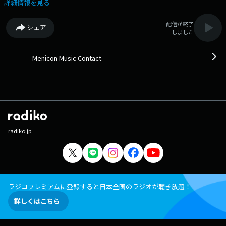
も行っています！ON AIRと一緒にチェック！ ◆マンスリー・アーテ
詳細情報を見る
ィストとラジオの前のアナタがミュージック・コンタクトするプログラム
です。 ◆ メッセージ・リクエストはこちら Xハッシュタグは「#
配信が終了
シェア
メニコンミュージックコンタクト」 Xアカウントは「@menicon807」
しました
Menicon Music Contact
radiko.jp
ラジコプレミアムに登録すると日本全国のラジオが聴き放題！
詳しくはこちら