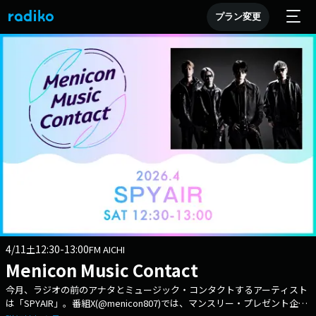
プラン変更
4/11
12:30-13:00
土
FM AICHI
Menicon Music Contact
今月、ラジオの前のアナタとミュージック・コンタクトするアーティスト
は「SPYAIR」。番組X(@menicon807)では、マンスリー・プレゼント企画