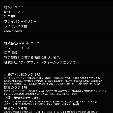
聴取について
配信エリア
利用規約
プライバシーポリシー
ライセンス情報
radiko news
株式会社radikoについて
ニュースリリース
採用情報
特定商取引に関する法律に基づく表示
株式会社メディアプラットフォームラボについて
北海道・東北のラジオ局
ＨＢＣラジオ
ＳＴＶラジオ
AIR-G'（FM北海道）
FM NORTH WAVE
ＲＡＢ青森放送
エフエム青森
IBCラジオ
エフエム岩手
tbcラジオ
Date fm（エフエム仙台）
ABSラジオ
エフエム秋田
YBC山形放送
Rhythm Station エフエム山形
RFCラジオ福島
ふくしまFM
NHK AM（札幌）
NHK AM（仙台）
関東のラジオ局
TBSラジオ
文化放送
ニッポン放送
interfm
TOKYO FM
J-WAVE
ラジオ日本
BAYFM78
NACK5
ＦＭヨコハマ
LuckyFM 茨城放送
CRT栃木放送
RadioBerry
FM GUNMA
NHK AM（東京）
北陸・甲信越のラジオ局
ＢＳＮラジオ
FM NIIGATA
ＫＮＢラジオ
ＦＭとやま
MROラジオ
エフエム石川
FBCラジオ
FM福井
YBSラジオ
FM FUJI
SBCラジオ
ＦＭ長野
NHK AM（東京）
NHK AM（名古屋）
中部のラジオ局
CBCラジオ
東海ラジオ
ぎふチャン
ZIP-FM
FM AICHI
ＦＭ ＧＩＦＵ
SBSラジオ
K-MIX SHIZUOKA