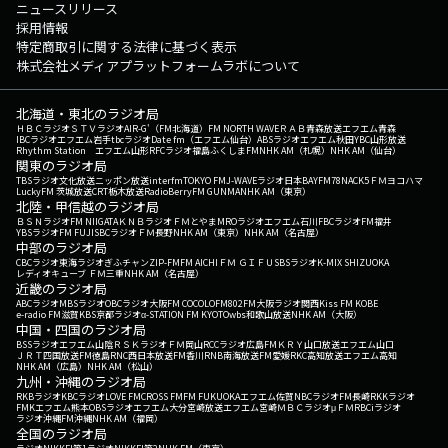
ニュースリリース
採用情報
特定商取引に関する法律に基づく表示
株式会社メディアプラットフォームラボについて
北海道・東北のラジオ局
ＨＢＣラジオ
ＳＴＶラジオ
AIR-G'（FM北海道）
FM NORTH WAVE
ＲＡＢ青森放送
エフエム青森
IBCラジオ
エフエム岩手
tbcラジオ
Date fm（エフエム仙台）
ABSラジオ
エフエム秋田
YBC山形放送
Rhythm Station エフエム山形
RFCラジオ福島
ふくしまFM
NHK AM（札幌）
NHK AM（仙台）
関東のラジオ局
TBSラジオ
文化放送
ニッポン放送
interfm
TOKYO FM
J-WAVE
ラジオ日本
BAYFM78
NACK5
ＦＭヨコハマ
LuckyFM 茨城放送
CRT栃木放送
RadioBerry
FM GUNMA
NHK AM（東京）
北陸・甲信越のラジオ局
ＢＳＮラジオ
FM NIIGATA
ＫＮＢラジオ
ＦＭとやま
MROラジオ
エフエム石川
FBCラジオ
FM福井
YBSラジオ
FM FUJI
SBCラジオ
ＦＭ長野
NHK AM（東京）
NHK AM（名古屋）
中部のラジオ局
CBCラジオ
東海ラジオ
ぎふチャン
ZIP-FM
FM AICHI
ＦＭ ＧＩＦＵ
SBSラジオ
K-MIX SHIZUOKA
レディオキューブ ＦＭ三重
NHK AM（名古屋）
近畿のラジオ局
ABCラジオ
MBSラジオ
OBCラジオ大阪
FM COCOLO
FM802
FM大阪
ラジオ関西
Kiss FM KOBE
e-radio FM滋賀
KBS京都ラジオ
α-STATION FM KYOTO
wbs和歌山放送
NHK AM（大阪）
中国・四国のラジオ局
BSSラジオ
エフエム山陰
ＲＳＫラジオ
ＦＭ岡山
RCCラジオ
広島FM
ＫＲＹ山口放送
エフエム山口
ＪＲＴ四国放送
FM徳島
RNC西日本放送
FM香川
RNB南海放送
FM愛媛
RKC高知放送
エフエム高知
NHK AM（広島）
NHK AM（松山）
九州・沖縄のラジオ局
RKBラジオ
KBCラジオ
LOVE FM
CROSS FM
FM FUKUOKA
エフエム佐賀
NBCラジオ
FM長崎
RKKラジオ
FMKエフエム熊本
OBSラジオ
エフエム大分
宮崎放送
エフエム宮崎
ＭＢＣラジオ
μＦＭ
RBCiラジオ
ラジオ沖縄
FM沖縄
NHK AM（福岡）
全国のラジオ局