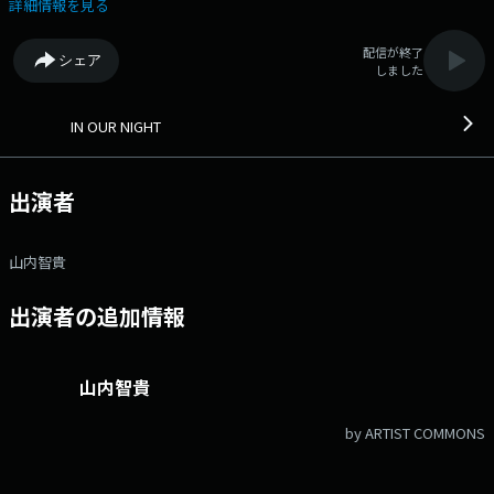
イチ」 Xアカウントは「@FMAICHI」
詳細情報を見る
配信が終了
シェア
しました
IN OUR NIGHT
出演者
山内智貴
出演者の追加情報
山内智貴
by ARTIST COMMONS