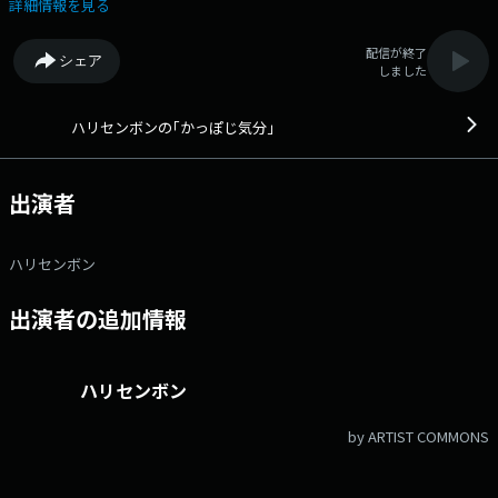
Ｘまで！ そして「究極の地味択」「大声はるか」「はるかのワーオ！」
詳細情報を見る
「手乗りハピちゃん」 「美味しくてご麺ね」など、コーナーへのネタの
投稿もお待ちしています！ 番組ホームページのメッセージフォームか
配信が終了
シェア
ら♪ ◆芸歴20周年を迎えるハリセンボン2人の初めての冠レギュラー
しました
ラジオ。自由なトークを中心に、バラエティ企画やリスナーとの交流を通
してハリセンボンの“今”の魅力をたっぷりと伝えていく番組。リスナーの
みなさんに耳をかっぽじって聴いてもらいたいような、日本各地の＜グル
ハリセンボンの｢かっぽじ気分｣
メ・観光地＞なども紹介。◆ Xハッシュタグは「#エフエムアイチ」
Xアカウントは「@FMAICHI」
出演者
ハリセンボン
出演者の追加情報
ハリセンボン
by ARTIST COMMONS