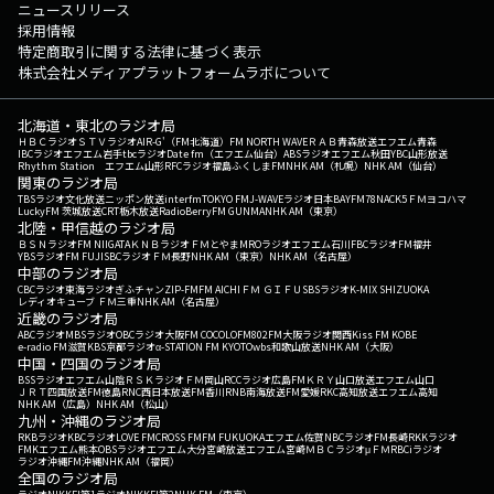
ニュースリリース
採用情報
特定商取引に関する法律に基づく表示
株式会社メディアプラットフォームラボについて
北海道・東北のラジオ局
ＨＢＣラジオ
ＳＴＶラジオ
AIR-G'（FM北海道）
FM NORTH WAVE
ＲＡＢ青森放送
エフエム青森
IBCラジオ
エフエム岩手
tbcラジオ
Date fm（エフエム仙台）
ABSラジオ
エフエム秋田
YBC山形放送
Rhythm Station エフエム山形
RFCラジオ福島
ふくしまFM
NHK AM（札幌）
NHK AM（仙台）
関東のラジオ局
TBSラジオ
文化放送
ニッポン放送
interfm
TOKYO FM
J-WAVE
ラジオ日本
BAYFM78
NACK5
ＦＭヨコハマ
LuckyFM 茨城放送
CRT栃木放送
RadioBerry
FM GUNMA
NHK AM（東京）
北陸・甲信越のラジオ局
ＢＳＮラジオ
FM NIIGATA
ＫＮＢラジオ
ＦＭとやま
MROラジオ
エフエム石川
FBCラジオ
FM福井
YBSラジオ
FM FUJI
SBCラジオ
ＦＭ長野
NHK AM（東京）
NHK AM（名古屋）
中部のラジオ局
CBCラジオ
東海ラジオ
ぎふチャン
ZIP-FM
FM AICHI
ＦＭ ＧＩＦＵ
SBSラジオ
K-MIX SHIZUOKA
レディオキューブ ＦＭ三重
NHK AM（名古屋）
近畿のラジオ局
ABCラジオ
MBSラジオ
OBCラジオ大阪
FM COCOLO
FM802
FM大阪
ラジオ関西
Kiss FM KOBE
e-radio FM滋賀
KBS京都ラジオ
α-STATION FM KYOTO
wbs和歌山放送
NHK AM（大阪）
中国・四国のラジオ局
BSSラジオ
エフエム山陰
ＲＳＫラジオ
ＦＭ岡山
RCCラジオ
広島FM
ＫＲＹ山口放送
エフエム山口
ＪＲＴ四国放送
FM徳島
RNC西日本放送
FM香川
RNB南海放送
FM愛媛
RKC高知放送
エフエム高知
NHK AM（広島）
NHK AM（松山）
九州・沖縄のラジオ局
RKBラジオ
KBCラジオ
LOVE FM
CROSS FM
FM FUKUOKA
エフエム佐賀
NBCラジオ
FM長崎
RKKラジオ
FMKエフエム熊本
OBSラジオ
エフエム大分
宮崎放送
エフエム宮崎
ＭＢＣラジオ
μＦＭ
RBCiラジオ
ラジオ沖縄
FM沖縄
NHK AM（福岡）
全国のラジオ局