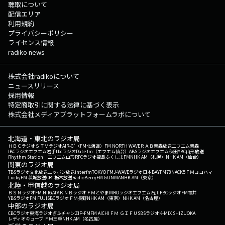
聴取について
配信エリア
利用規約
プライバシーポリシー
ライセンス情報
radiko news
株式会社radikoについて
ニュースリリース
採用情報
特定商取引に関する法律に基づく表示
株式会社メディアプラットフォームラボについて
北海道・東北のラジオ局
ＨＢＣラジオ
ＳＴＶラジオ
AIR-G'（FM北海道）
FM NORTH WAVE
ＲＡＢ青森放送
エフエム青森
IBCラジオ
エフエム岩手
tbcラジオ
Date fm（エフエム仙台）
ABSラジオ
エフエム秋田
YBC山形放送
Rhythm Station エフエム山形
RFCラジオ福島
ふくしまFM
NHK AM（札幌）
NHK AM（仙台）
関東のラジオ局
TBSラジオ
文化放送
ニッポン放送
interfm
TOKYO FM
J-WAVE
ラジオ日本
BAYFM78
NACK5
ＦＭヨコハマ
LuckyFM 茨城放送
CRT栃木放送
RadioBerry
FM GUNMA
NHK AM（東京）
北陸・甲信越のラジオ局
ＢＳＮラジオ
FM NIIGATA
ＫＮＢラジオ
ＦＭとやま
MROラジオ
エフエム石川
FBCラジオ
FM福井
YBSラジオ
FM FUJI
SBCラジオ
ＦＭ長野
NHK AM（東京）
NHK AM（名古屋）
中部のラジオ局
CBCラジオ
東海ラジオ
ぎふチャン
ZIP-FM
FM AICHI
ＦＭ ＧＩＦＵ
SBSラジオ
K-MIX SHIZUOKA
レディオキューブ ＦＭ三重
NHK AM（名古屋）