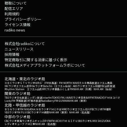
聴取について
配信エリア
利用規約
プライバシーポリシー
ライセンス情報
radiko news
株式会社radikoについて
ニュースリリース
採用情報
特定商取引に関する法律に基づく表示
株式会社メディアプラットフォームラボについて
北海道・東北のラジオ局
ＨＢＣラジオ
ＳＴＶラジオ
AIR-G'（FM北海道）
FM NORTH WAVE
ＲＡＢ青森放送
エフエム青森
IBCラジオ
エフエム岩手
tbcラジオ
Date fm（エフエム仙台）
ABSラジオ
エフエム秋田
YBC山形放送
Rhythm Station エフエム山形
RFCラジオ福島
ふくしまFM
NHK AM（札幌）
NHK AM（仙台）
関東のラジオ局
TBSラジオ
文化放送
ニッポン放送
interfm
TOKYO FM
J-WAVE
ラジオ日本
BAYFM78
NACK5
ＦＭヨコハマ
LuckyFM 茨城放送
CRT栃木放送
RadioBerry
FM GUNMA
NHK AM（東京）
北陸・甲信越のラジオ局
ＢＳＮラジオ
FM NIIGATA
ＫＮＢラジオ
ＦＭとやま
MROラジオ
エフエム石川
FBCラジオ
FM福井
YBSラジオ
FM FUJI
SBCラジオ
ＦＭ長野
NHK AM（東京）
NHK AM（名古屋）
中部のラジオ局
CBCラジオ
東海ラジオ
ぎふチャン
ZIP-FM
FM AICHI
ＦＭ ＧＩＦＵ
SBSラジオ
K-MIX SHIZUOKA
レディオキューブ ＦＭ三重
NHK AM（名古屋）