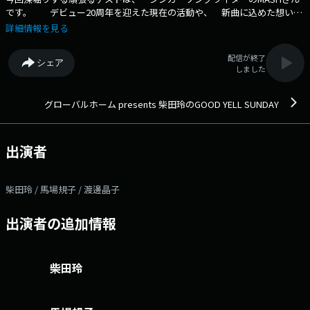
です。 デビュー20周年を迎えた現在の活動や、 新曲に込めた想い、
ライブ前のルーティーン、 今後の展望などについて伺います。 ◆東
詳細情報を見る
海地区において様々なビジネス・スポーツ・文化・教育など、様々な分野
で頑張る人たちをゲストに迎え、日々の努力、挑戦、夢に向かって歩む道
配信が終了
シェア
のりなど、それぞれの頑張るストーリーを深掘りします。ラジオを聞くと
しました
ついつい応援したくなる、明日から自分も前へ進もうと思える、そんな頑
張る人応援ラジオ番組です。◆ Xハッシュタグは「#エフエムアイ
チ」 Xアカウントは「@FMAICHI」
グローバルホーム presents 柴田玲のGOOD YELL SUNDAY
出演者
柴田玲 / 馬場規子 / 渡邊晶子
出演者の追加情報
柴田玲