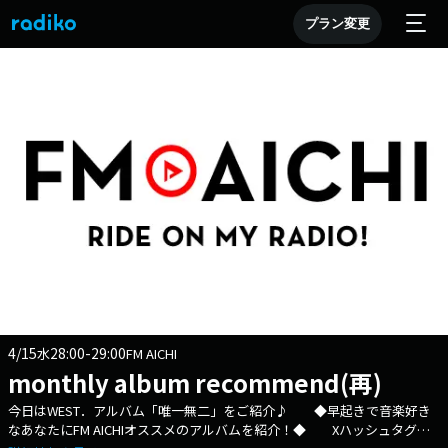
プラン変更
4/15
28:00-29:00
水
FM AICHI
monthly album recommend(再)
今日はWEST．アルバム「唯一無二」をご紹介♪ ◆早起きで音楽好き
なあなたにFM AICHIオススメのアルバムを紹介！◆ Xハッシュタグは