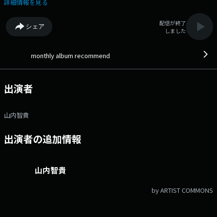
「#エフエムアイチ」 Xアカウントは「@FMAICHI」
詳細情報を見る
配信が終了
シェア
しました
monthly album recommend
出演者
山内智貴
出演者の追加情報
山内智貴
by ARTIST COMMONS