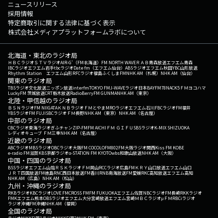
ニュースリリース
採用情報
特定商取引に関する法律に基づく表示
株式会社メディアプラットフォームラボについて
北海道・東北のラジオ局
ＨＢＣラジオ
ＳＴＶラジオ
AIR-G'（FM北海道）
FM NORTH WAVE
ＲＡＢ青森放送
エフエム青森
IBCラジオ
エフエム岩手
tbcラジオ
Date fm（エフエム仙台）
ABSラジオ
エフエム秋田
YBC山形放送
Rhythm Station エフエム山形
RFCラジオ福島
ふくしまFM
NHK AM（札幌）
NHK AM（仙台）
関東のラジオ局
TBSラジオ
文化放送
ニッポン放送
interfm
TOKYO FM
J-WAVE
ラジオ日本
BAYFM78
NACK5
ＦＭヨコハマ
LuckyFM 茨城放送
CRT栃木放送
RadioBerry
FM GUNMA
NHK AM（東京）
北陸・甲信越のラジオ局
ＢＳＮラジオ
FM NIIGATA
ＫＮＢラジオ
ＦＭとやま
MROラジオ
エフエム石川
FBCラジオ
FM福井
YBSラジオ
FM FUJI
SBCラジオ
ＦＭ長野
NHK AM（東京）
NHK AM（名古屋）
中部のラジオ局
CBCラジオ
東海ラジオ
ぎふチャン
ZIP-FM
FM AICHI
ＦＭ ＧＩＦＵ
SBSラジオ
K-MIX SHIZUOKA
レディオキューブ ＦＭ三重
NHK AM（名古屋）
近畿のラジオ局
ABCラジオ
MBSラジオ
OBCラジオ大阪
FM COCOLO
FM802
FM大阪
ラジオ関西
Kiss FM KOBE
e-radio FM滋賀
KBS京都ラジオ
α-STATION FM KYOTO
wbs和歌山放送
NHK AM（大阪）
中国・四国のラジオ局
BSSラジオ
エフエム山陰
ＲＳＫラジオ
ＦＭ岡山
RCCラジオ
広島FM
ＫＲＹ山口放送
エフエム山口
ＪＲＴ四国放送
FM徳島
RNC西日本放送
FM香川
RNB南海放送
FM愛媛
RKC高知放送
エフエム高知
NHK AM（広島）
NHK AM（松山）
九州・沖縄のラジオ局
RKBラジオ
KBCラジオ
LOVE FM
CROSS FM
FM FUKUOKA
エフエム佐賀
NBCラジオ
FM長崎
RKKラジオ
FMKエフエム熊本
OBSラジオ
エフエム大分
宮崎放送
エフエム宮崎
ＭＢＣラジオ
μＦＭ
RBCiラジオ
ラジオ沖縄
FM沖縄
NHK AM（福岡）
全国のラジオ局