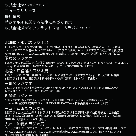
株式会社radikoについて
ニュースリリース
採用情報
特定商取引に関する法律に基づく表示
株式会社メディアプラットフォームラボについて
北海道・東北のラジオ局
ＨＢＣラジオ
ＳＴＶラジオ
AIR-G'（FM北海道）
FM NORTH WAVE
ＲＡＢ青森放送
エフエム青森
IBCラジオ
エフエム岩手
tbcラジオ
Date fm（エフエム仙台）
ABSラジオ
エフエム秋田
YBC山形放送
Rhythm Station エフエム山形
RFCラジオ福島
ふくしまFM
NHK AM（札幌）
NHK AM（仙台）
関東のラジオ局
TBSラジオ
文化放送
ニッポン放送
interfm
TOKYO FM
J-WAVE
ラジオ日本
BAYFM78
NACK5
ＦＭヨコハマ
LuckyFM 茨城放送
CRT栃木放送
RadioBerry
FM GUNMA
NHK AM（東京）
北陸・甲信越のラジオ局
ＢＳＮラジオ
FM NIIGATA
ＫＮＢラジオ
ＦＭとやま
MROラジオ
エフエム石川
FBCラジオ
FM福井
YBSラジオ
FM FUJI
SBCラジオ
ＦＭ長野
NHK AM（東京）
NHK AM（名古屋）
中部のラジオ局
CBCラジオ
東海ラジオ
ぎふチャン
ZIP-FM
FM AICHI
ＦＭ ＧＩＦＵ
SBSラジオ
K-MIX SHIZUOKA
レディオキューブ ＦＭ三重
NHK AM（名古屋）
近畿のラジオ局
ABCラジオ
MBSラジオ
OBCラジオ大阪
FM COCOLO
FM802
FM大阪
ラジオ関西
Kiss FM KOBE
e-radio FM滋賀
KBS京都ラジオ
α-STATION FM KYOTO
wbs和歌山放送
NHK AM（大阪）
中国・四国のラジオ局
BSSラジオ
エフエム山陰
ＲＳＫラジオ
ＦＭ岡山
RCCラジオ
広島FM
ＫＲＹ山口放送
エフエム山口
ＪＲＴ四国放送
FM徳島
RNC西日本放送
FM香川
RNB南海放送
FM愛媛
RKC高知放送
エフエム高知
NHK AM（広島）
NHK AM（松山）
九州・沖縄のラジオ局
RKBラジオ
KBCラジオ
LOVE FM
CROSS FM
FM FUKUOKA
エフエム佐賀
NBCラジオ
FM長崎
RKKラジオ
FMKエフエム熊本
OBSラジオ
エフエム大分
宮崎放送
エフエム宮崎
ＭＢＣラジオ
μＦＭ
RBCiラジオ
ラジオ沖縄
FM沖縄
NHK AM（福岡）