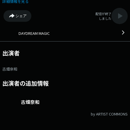
年についてご担当の新美さんにお話を伺います。 ★コーナー★ ・
詳細情報を見る
12:10頃～「お昼に一問デイドリル」 お昼ごはんのお供に、頭のスイッ
チオン！記憶をたどって答えるクイズコーナー『デイドリル』！“あれ、
配信が終了
シェア
これ習ったはずなのに…”と記憶を探る瞬間がクセになる！さぁ、今日も
しました
一緒に頭の体操してみましょう！ ・14:07頃～「MUSIC
CHAMPION」 月ごとにテーマを変えて曲で楽しむエンタメコーナー。リ
スナー参加型のコーナーで、遊び、競い、CHAMPIONを決めます！ パ
DAYDREAM MAGIC
ーソナリティは月～水は吉川朋江、木は古畑奈和がお届けします。 番
組X→ @daydream807 ハッシュタグ #デイドリ807 ◆ランチタイムに
シェアしたくなる話題をお届けします。◆ メッセージ・リクエストは
出演者
こちら Xハッシュタグは「#デイドリ807」 Xアカウントは
「@daydream807」
古畑奈和
出演者の追加情報
古畑奈和
by ARTIST COMMONS