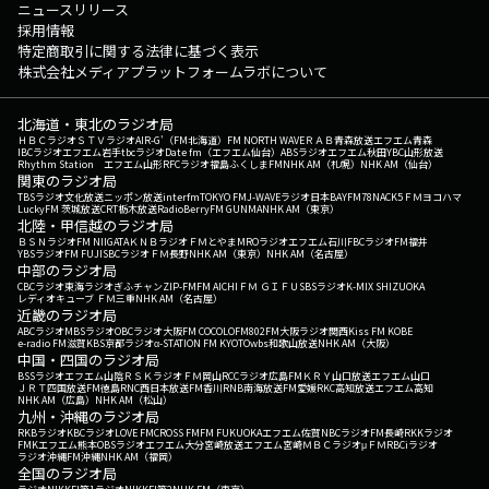
ニュースリリース
採用情報
特定商取引に関する法律に基づく表示
株式会社メディアプラットフォームラボについて
北海道・東北のラジオ局
ＨＢＣラジオ
ＳＴＶラジオ
AIR-G'（FM北海道）
FM NORTH WAVE
ＲＡＢ青森放送
エフエム青森
IBCラジオ
エフエム岩手
tbcラジオ
Date fm（エフエム仙台）
ABSラジオ
エフエム秋田
YBC山形放送
Rhythm Station エフエム山形
RFCラジオ福島
ふくしまFM
NHK AM（札幌）
NHK AM（仙台）
関東のラジオ局
TBSラジオ
文化放送
ニッポン放送
interfm
TOKYO FM
J-WAVE
ラジオ日本
BAYFM78
NACK5
ＦＭヨコハマ
LuckyFM 茨城放送
CRT栃木放送
RadioBerry
FM GUNMA
NHK AM（東京）
北陸・甲信越のラジオ局
ＢＳＮラジオ
FM NIIGATA
ＫＮＢラジオ
ＦＭとやま
MROラジオ
エフエム石川
FBCラジオ
FM福井
YBSラジオ
FM FUJI
SBCラジオ
ＦＭ長野
NHK AM（東京）
NHK AM（名古屋）
中部のラジオ局
CBCラジオ
東海ラジオ
ぎふチャン
ZIP-FM
FM AICHI
ＦＭ ＧＩＦＵ
SBSラジオ
K-MIX SHIZUOKA
レディオキューブ ＦＭ三重
NHK AM（名古屋）
近畿のラジオ局
ABCラジオ
MBSラジオ
OBCラジオ大阪
FM COCOLO
FM802
FM大阪
ラジオ関西
Kiss FM KOBE
e-radio FM滋賀
KBS京都ラジオ
α-STATION FM KYOTO
wbs和歌山放送
NHK AM（大阪）
中国・四国のラジオ局
BSSラジオ
エフエム山陰
ＲＳＫラジオ
ＦＭ岡山
RCCラジオ
広島FM
ＫＲＹ山口放送
エフエム山口
ＪＲＴ四国放送
FM徳島
RNC西日本放送
FM香川
RNB南海放送
FM愛媛
RKC高知放送
エフエム高知
NHK AM（広島）
NHK AM（松山）
九州・沖縄のラジオ局
RKBラジオ
KBCラジオ
LOVE FM
CROSS FM
FM FUKUOKA
エフエム佐賀
NBCラジオ
FM長崎
RKKラジオ
FMKエフエム熊本
OBSラジオ
エフエム大分
宮崎放送
エフエム宮崎
ＭＢＣラジオ
μＦＭ
RBCiラジオ
ラジオ沖縄
FM沖縄
NHK AM（福岡）
全国のラジオ局