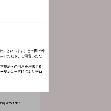
ます。
習ったはずなのに…”と記
ONを決めます！