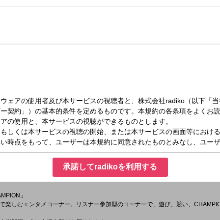
（木）13:30～14:30
AGIC
ORPION(AOIさん、HANNAさん)のコメントをオンエア！
MY AICHI 東海市！東海市創造の杜交流館の1周年についてご担当の新美さんにお話を伺い
問デイドリル」
承諾してradikoを利用する
スイッチオン！記憶をたどって答えるクイズコーナー『デイドリル』！“あれ、これ
！さぁ、今日も一緒に頭の体操してみましょう！
AMPION」
で楽しむエンタメコーナー。リスナー参加型のコーナーで、遊び、競い、CHAMPI