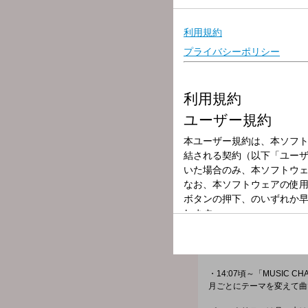
放送局
放送時間
2026年4月16日
番組名
DAYDREAM M
13:30頃～ WHITE SC
12:45頃～ MEETS 
★コーナー★
・12:10頃～「お昼に一
お昼ごはんのお供に、頭の
憶を探る瞬間がクセになる
・14:07頃～「MUSIC CH
月ごとにテーマを変えて曲