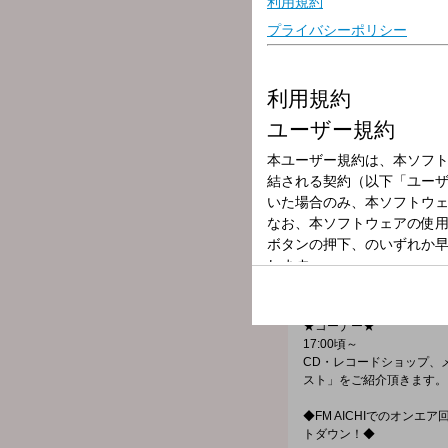
放送局
放送時間
2026年4月17日
番組名
COUNTDOWN F
16:30頃～ Maverick
FM AICHIオリジナルチ
4月10日チャート1位はFuji
★コーナー★
17:00頃～
CD・レコードショップ、
スト」をご紹介頂きます。
◆FM AICHIでのオンエ
トダウン！◆