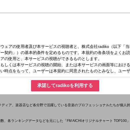
（金）17:00～19:00
RIDAY (2)
 Mom(南出大史さん)のコメントをオンエア！
ャートをオンエア！
i Kazeの「My Place」。4月17日付の1位は？？
承諾してradikoを利用する
メディア、楽器店など各分野で活躍している音楽のプロフェッショナルたちが個人
ア回数、各ランキングデータなどを元にした「FM AICHIオリジナルチャート TOP10