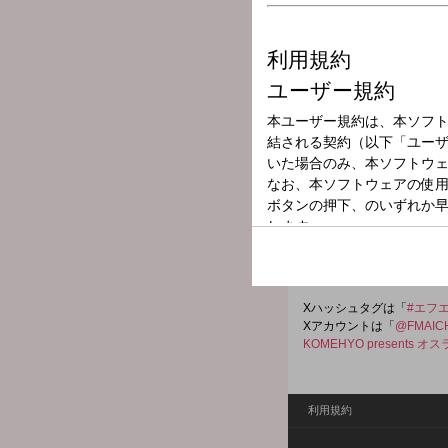
放送局
放送時間
2026年4月17日
番組名
KOMEHYO pre
◆番組のテーマは、「大須
メッセージ・リクエストは
Xハッシュタグは「
#エフ
Xアカウントは「
@FMAIC
KOMEHYO presents オス
利用規約