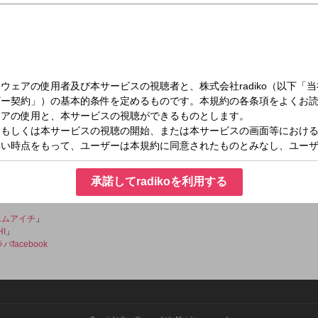
（金）19:30～19:55
sents オスラバ
再発見」！大好きな街「大須」の魅力を、様々な角度から切り取りあなたにお伝え
承諾してradikoを利用する
こちら
エムアイチ
」
HI
」
ラバfacebook