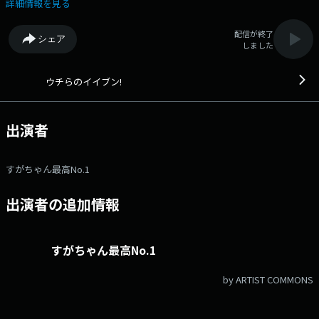
共作さんが登場！ 本日もお楽しみに！ ◆好き勝手言いたいことが言
詳細情報を見る
えるように見えて、こうあるべきだという世間体が邪魔して、なにかと生
きづらくないですか？自分のイイブンをぶつけたい！もっとイーブンに話
配信が終了
シェア
したい！そんな若者が集まり自由に本音、不満、主張、情熱を発信する番
しました
組です！◆ Xハッシュタグは「#FMAICHI」 Xアカウントは
「@FMAICHI」
ウチらのイイブン!
出演者
すがちゃん最高No.1
出演者の追加情報
すがちゃん最高No.1
by ARTIST COMMONS