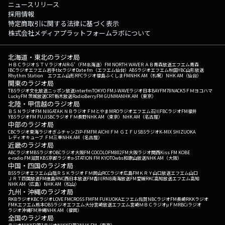
ニュースリリース
採用情報
特定商取引に関する法律に基づく表示
株式会社メディアプラットフォームラボについて
北海道・東北のラジオ局
ＨＢＣラジオ
ＳＴＶラジオ
AIR-G'（FM北海道）
FM NORTH WAVE
ＲＡＢ青森放送
エフエム青森
IBCラジオ
エフエム岩手
tbcラジオ
Date fm（エフエム仙台）
ABSラジオ
エフエム秋田
YBC山形放送
Rhythm Station エフエム山形
RFCラジオ福島
ふくしまFM
NHK AM（札幌）
NHK AM（仙台）
関東のラジオ局
TBSラジオ
文化放送
ニッポン放送
interfm
TOKYO FM
J-WAVE
ラジオ日本
BAYFM78
NACK5
ＦＭヨコハマ
LuckyFM 茨城放送
CRT栃木放送
RadioBerry
FM GUNMA
NHK AM（東京）
北陸・甲信越のラジオ局
ＢＳＮラジオ
FM NIIGATA
ＫＮＢラジオ
ＦＭとやま
MROラジオ
エフエム石川
FBCラジオ
FM福井
YBSラジオ
FM FUJI
SBCラジオ
ＦＭ長野
NHK AM（東京）
NHK AM（名古屋）
中部のラジオ局
CBCラジオ
東海ラジオ
ぎふチャン
ZIP-FM
FM AICHI
ＦＭ ＧＩＦＵ
SBSラジオ
K-MIX SHIZUOKA
レディオキューブ ＦＭ三重
NHK AM（名古屋）
近畿のラジオ局
ABCラジオ
MBSラジオ
OBCラジオ大阪
FM COCOLO
FM802
FM大阪
ラジオ関西
Kiss FM KOBE
e-radio FM滋賀
KBS京都ラジオ
α-STATION FM KYOTO
wbs和歌山放送
NHK AM（大阪）
中国・四国のラジオ局
BSSラジオ
エフエム山陰
ＲＳＫラジオ
ＦＭ岡山
RCCラジオ
広島FM
ＫＲＹ山口放送
エフエム山口
ＪＲＴ四国放送
FM徳島
RNC西日本放送
FM香川
RNB南海放送
FM愛媛
RKC高知放送
エフエム高知
NHK AM（広島）
NHK AM（松山）
九州・沖縄のラジオ局
RKBラジオ
KBCラジオ
LOVE FM
CROSS FM
FM FUKUOKA
エフエム佐賀
NBCラジオ
FM長崎
RKKラジオ
FMKエフエム熊本
OBSラジオ
エフエム大分
宮崎放送
エフエム宮崎
ＭＢＣラジオ
μＦＭ
RBCiラジオ
ラジオ沖縄
FM沖縄
NHK AM（福岡）
全国のラジオ局