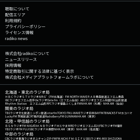
聴取について
配信エリア
利用規約
プライバシーポリシー
ライセンス情報
radiko news
株式会社radikoについて
ニュースリリース
採用情報
特定商取引に関する法律に基づく表示
株式会社メディアプラットフォームラボについて
北海道・東北のラジオ局
ＨＢＣラジオ
ＳＴＶラジオ
AIR-G'（FM北海道）
FM NORTH WAVE
ＲＡＢ青森放送
エフエム青森
IBCラジオ
エフエム岩手
tbcラジオ
Date fm（エフエム仙台）
ABSラジオ
エフエム秋田
YBC山形放送
Rhythm Station エフエム山形
RFCラジオ福島
ふくしまFM
NHK AM（札幌）
NHK AM（仙台）
関東のラジオ局
TBSラジオ
文化放送
ニッポン放送
interfm
TOKYO FM
J-WAVE
ラジオ日本
BAYFM78
NACK5
ＦＭヨコハマ
LuckyFM 茨城放送
CRT栃木放送
RadioBerry
FM GUNMA
NHK AM（東京）
北陸・甲信越のラジオ局
ＢＳＮラジオ
FM NIIGATA
ＫＮＢラジオ
ＦＭとやま
MROラジオ
エフエム石川
FBCラジオ
FM福井
YBSラジオ
FM FUJI
SBCラジオ
ＦＭ長野
NHK AM（東京）
NHK AM（名古屋）
中部のラジオ局
CBCラジオ
東海ラジオ
ぎふチャン
ZIP-FM
FM AICHI
ＦＭ ＧＩＦＵ
SBSラジオ
K-MIX SHIZUOKA