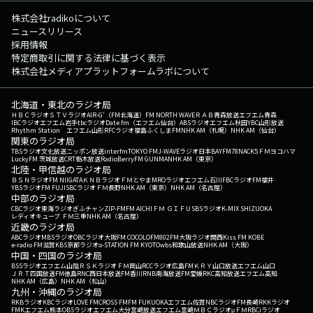
株式会社radikoについて
ニュースリリース
採用情報
特定商取引に関する法律に基づく表示
株式会社メディアプラットフォームラボについて
北海道・東北のラジオ局
ＨＢＣラジオ
ＳＴＶラジオ
AIR-G'（FM北海道）
FM NORTH WAVE
ＲＡＢ青森放送
エフエム青森
IBCラジオ
エフエム岩手
tbcラジオ
Date fm（エフエム仙台）
ABSラジオ
エフエム秋田
YBC山形放送
Rhythm Station エフエム山形
RFCラジオ福島
ふくしまFM
NHK AM（札幌）
NHK AM（仙台）
関東のラジオ局
TBSラジオ
文化放送
ニッポン放送
interfm
TOKYO FM
J-WAVE
ラジオ日本
BAYFM78
NACK5
ＦＭヨコハマ
LuckyFM 茨城放送
CRT栃木放送
RadioBerry
FM GUNMA
NHK AM（東京）
北陸・甲信越のラジオ局
ＢＳＮラジオ
FM NIIGATA
ＫＮＢラジオ
ＦＭとやま
MROラジオ
エフエム石川
FBCラジオ
FM福井
YBSラジオ
FM FUJI
SBCラジオ
ＦＭ長野
NHK AM（東京）
NHK AM（名古屋）
中部のラジオ局
CBCラジオ
東海ラジオ
ぎふチャン
ZIP-FM
FM AICHI
ＦＭ ＧＩＦＵ
SBSラジオ
K-MIX SHIZUOKA
レディオキューブ ＦＭ三重
NHK AM（名古屋）
近畿のラジオ局
ABCラジオ
MBSラジオ
OBCラジオ大阪
FM COCOLO
FM802
FM大阪
ラジオ関西
Kiss FM KOBE
e-radio FM滋賀
KBS京都ラジオ
α-STATION FM KYOTO
wbs和歌山放送
NHK AM（大阪）
中国・四国のラジオ局
BSSラジオ
エフエム山陰
ＲＳＫラジオ
ＦＭ岡山
RCCラジオ
広島FM
ＫＲＹ山口放送
エフエム山口
ＪＲＴ四国放送
FM徳島
RNC西日本放送
FM香川
RNB南海放送
FM愛媛
RKC高知放送
エフエム高知
NHK AM（広島）
NHK AM（松山）
九州・沖縄のラジオ局
RKBラジオ
KBCラジオ
LOVE FM
CROSS FM
FM FUKUOKA
エフエム佐賀
NBCラジオ
FM長崎
RKKラジオ
FMKエフエム熊本
OBSラジオ
エフエム大分
宮崎放送
エフエム宮崎
ＭＢＣラジオ
μＦＭ
RBCiラジオ