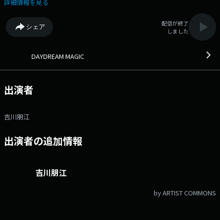
を伺います。 ★コーナー★ ・12:10頃～「お昼に一問デイドリ
詳細情報を見る
ル」 お昼ごはんのお供に、頭のスイッチオン！記憶をたどって答えるク
イズコーナー『デイドリル』！“あれ、これ習ったはずなのに…”と記憶を
配信が終了
シェア
探る瞬間がクセになる！さぁ、今日も一緒に頭の体操してみましょ
しました
う！ ・14:07頃～「MUSIC CHAMPION」 月ごとにテーマを変えて曲
で楽しむエンタメコーナー。リスナー参加型のコーナーで、遊び、競い、
CHAMPIONを決めます！ パーソナリティは月～水は吉川朋江、木は古
DAYDREAM MAGIC
畑奈和がお届けします。 番組X→ @daydream807 ハッシュタグ #デイ
ドリ807 ◆ランチタイムにシェアしたくなる話題をお届けします。
◆ メッセージ・リクエストはこちら Xハッシュタグは「#デイドリ
出演者
807」 Xアカウントは「@daydream807」
吉川朋江
出演者の追加情報
吉川朋江
by ARTIST COMMONS