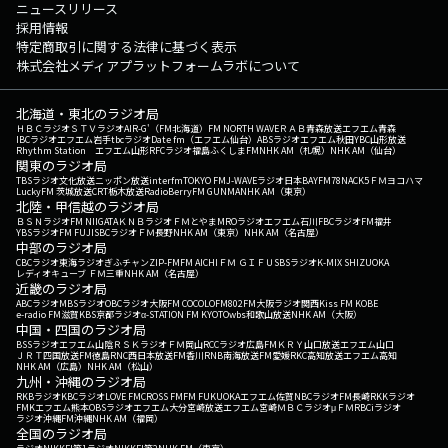
ニュースリリース
採用情報
特定商取引に関する法律に基づく表示
株式会社メディアプラットフォームラボについて
北海道・東北のラジオ局
ＨＢＣラジオ
ＳＴＶラジオ
AIR-G'（FM北海道）
FM NORTH WAVE
ＲＡＢ青森放送
エフエム青森
IBCラジオ
エフエム岩手
tbcラジオ
Date fm（エフエム仙台）
ABSラジオ
エフエム秋田
YBC山形放送
Rhythm Station エフエム山形
RFCラジオ福島
ふくしまFM
NHK AM（札幌）
NHK AM（仙台）
関東のラジオ局
TBSラジオ
文化放送
ニッポン放送
interfm
TOKYO FM
J-WAVE
ラジオ日本
BAYFM78
NACK5
ＦＭヨコハマ
LuckyFM 茨城放送
CRT栃木放送
RadioBerry
FM GUNMA
NHK AM（東京）
北陸・甲信越のラジオ局
ＢＳＮラジオ
FM NIIGATA
ＫＮＢラジオ
ＦＭとやま
MROラジオ
エフエム石川
FBCラジオ
FM福井
YBSラジオ
FM FUJI
SBCラジオ
ＦＭ長野
NHK AM（東京）
NHK AM（名古屋）
中部のラジオ局
CBCラジオ
東海ラジオ
ぎふチャン
ZIP-FM
FM AICHI
ＦＭ ＧＩＦＵ
SBSラジオ
K-MIX SHIZUOKA
レディオキューブ ＦＭ三重
NHK AM（名古屋）
近畿のラジオ局
ABCラジオ
MBSラジオ
OBCラジオ大阪
FM COCOLO
FM802
FM大阪
ラジオ関西
Kiss FM KOBE
e-radio FM滋賀
KBS京都ラジオ
α-STATION FM KYOTO
wbs和歌山放送
NHK AM（大阪）
中国・四国のラジオ局
BSSラジオ
エフエム山陰
ＲＳＫラジオ
ＦＭ岡山
RCCラジオ
広島FM
ＫＲＹ山口放送
エフエム山口
ＪＲＴ四国放送
FM徳島
RNC西日本放送
FM香川
RNB南海放送
FM愛媛
RKC高知放送
エフエム高知
NHK AM（広島）
NHK AM（松山）
九州・沖縄のラジオ局
RKBラジオ
KBCラジオ
LOVE FM
CROSS FM
FM FUKUOKA
エフエム佐賀
NBCラジオ
FM長崎
RKKラジオ
FMKエフエム熊本
OBSラジオ
エフエム大分
宮崎放送
エフエム宮崎
ＭＢＣラジオ
μＦＭ
RBCiラジオ
ラジオ沖縄
FM沖縄
NHK AM（福岡）
全国のラジオ局