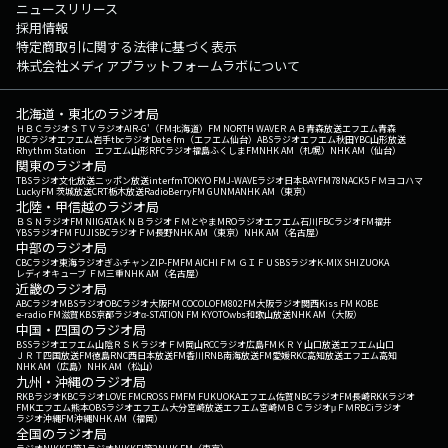
ニュースリリース
採用情報
特定商取引に関する法律に基づく表示
株式会社メディアプラットフォームラボについて
北海道・東北のラジオ局
ＨＢＣラジオ
ＳＴＶラジオ
AIR-G'（FM北海道）
FM NORTH WAVE
ＲＡＢ青森放送
エフエム青森
IBCラジオ
エフエム岩手
tbcラジオ
Date fm（エフエム仙台）
ABSラジオ
エフエム秋田
YBC山形放送
Rhythm Station エフエム山形
RFCラジオ福島
ふくしまFM
NHK AM（札幌）
NHK AM（仙台）
関東のラジオ局
TBSラジオ
文化放送
ニッポン放送
interfm
TOKYO FM
J-WAVE
ラジオ日本
BAYFM78
NACK5
ＦＭヨコハマ
LuckyFM 茨城放送
CRT栃木放送
RadioBerry
FM GUNMA
NHK AM（東京）
北陸・甲信越のラジオ局
ＢＳＮラジオ
FM NIIGATA
ＫＮＢラジオ
ＦＭとやま
MROラジオ
エフエム石川
FBCラジオ
FM福井
YBSラジオ
FM FUJI
SBCラジオ
ＦＭ長野
NHK AM（東京）
NHK AM（名古屋）
中部のラジオ局
CBCラジオ
東海ラジオ
ぎふチャン
ZIP-FM
FM AICHI
ＦＭ ＧＩＦＵ
SBSラジオ
K-MIX SHIZUOKA
レディオキューブ ＦＭ三重
NHK AM（名古屋）
近畿のラジオ局
ABCラジオ
MBSラジオ
OBCラジオ大阪
FM COCOLO
FM802
FM大阪
ラジオ関西
Kiss FM KOBE
e-radio FM滋賀
KBS京都ラジオ
α-STATION FM KYOTO
wbs和歌山放送
NHK AM（大阪）
中国・四国のラジオ局
BSSラジオ
エフエム山陰
ＲＳＫラジオ
ＦＭ岡山
RCCラジオ
広島FM
ＫＲＹ山口放送
エフエム山口
ＪＲＴ四国放送
FM徳島
RNC西日本放送
FM香川
RNB南海放送
FM愛媛
RKC高知放送
エフエム高知
NHK AM（広島）
NHK AM（松山）
九州・沖縄のラジオ局
RKBラジオ
KBCラジオ
LOVE FM
CROSS FM
FM FUKUOKA
エフエム佐賀
NBCラジオ
FM長崎
RKKラジオ
FMKエフエム熊本
OBSラジオ
エフエム大分
宮崎放送
エフエム宮崎
ＭＢＣラジオ
μＦＭ
RBCiラジオ
ラジオ沖縄
FM沖縄
NHK AM（福岡）
全国のラジオ局