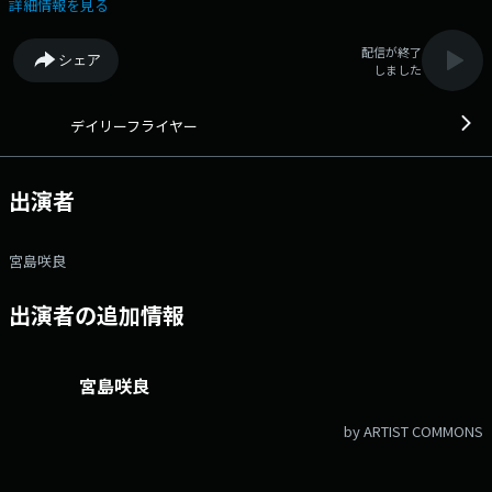
満載！～ ◇特集：泊まれる駅 ◇ジャパネットたかたラジオショッピン
詳細情報を見る
グ ◆その日、その時の“気になる情報”をお届けする「デイリーフライ
ヤー」略して「デリフラ」！あらゆるジャンルのリアルタイムなニュース
配信が終了
シェア
をピックアップ！今すぐ使える、誰かに話したくなる情報を、30分にギュ
しました
ッと凝縮してお送りします。◆ Xハッシュタグは「#エフエムアイ
チ」 Xアカウントは「@FMAICHI」
デイリーフライヤー
出演者
宮島咲良
出演者の追加情報
宮島咲良
by ARTIST COMMONS