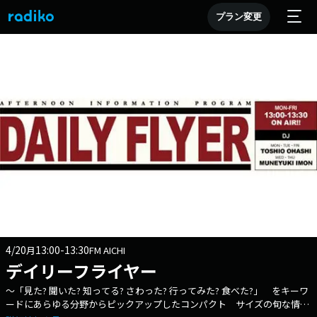
プラン変更
4/20
13:00-13:30
月
FM AICHI
デイリーフライヤー
～「見た? 聞いた? 知ってる? さわった? 行ってみた? 食べた?」 をキーワ
ードにあらゆる分野からピックアップしたコンパクト サイズの旬な情報