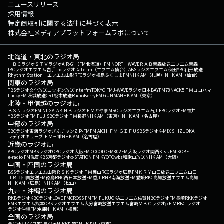
ニュースリリース
採用情報
特定商取引に関する法律に基づく表示
株式会社メディアプラットフォームラボについて
北海道・東北のラジオ局
ＨＢＣラジオ
ＳＴＶラジオ
AIR-G'（FM北海道）
FM NORTH WAVE
ＲＡＢ青森放送
エフエム青森
IBCラジオ
エフエム岩手
tbcラジオ
Date fm（エフエム仙台）
ABSラジオ
エフエム秋田
YBC山形放送
Rhythm Station エフエム山形
RFCラジオ福島
ふくしまFM
NHK AM（札幌）
NHK AM（仙台）
関東のラジオ局
TBSラジオ
文化放送
ニッポン放送
interfm
TOKYO FM
J-WAVE
ラジオ日本
BAYFM78
NACK5
ＦＭヨコハマ
LuckyFM 茨城放送
CRT栃木放送
RadioBerry
FM GUNMA
NHK AM（東京）
北陸・甲信越のラジオ局
ＢＳＮラジオ
FM NIIGATA
ＫＮＢラジオ
ＦＭとやま
MROラジオ
エフエム石川
FBCラジオ
FM福井
YBSラジオ
FM FUJI
SBCラジオ
ＦＭ長野
NHK AM（東京）
NHK AM（名古屋）
中部のラジオ局
CBCラジオ
東海ラジオ
ぎふチャン
ZIP-FM
FM AICHI
ＦＭ ＧＩＦＵ
SBSラジオ
K-MIX SHIZUOKA
レディオキューブ ＦＭ三重
NHK AM（名古屋）
近畿のラジオ局
ABCラジオ
MBSラジオ
OBCラジオ大阪
FM COCOLO
FM802
FM大阪
ラジオ関西
Kiss FM KOBE
e-radio FM滋賀
KBS京都ラジオ
α-STATION FM KYOTO
wbs和歌山放送
NHK AM（大阪）
中国・四国のラジオ局
BSSラジオ
エフエム山陰
ＲＳＫラジオ
ＦＭ岡山
RCCラジオ
広島FM
ＫＲＹ山口放送
エフエム山口
ＪＲＴ四国放送
FM徳島
RNC西日本放送
FM香川
RNB南海放送
FM愛媛
RKC高知放送
エフエム高知
NHK AM（広島）
NHK AM（松山）
九州・沖縄のラジオ局
RKBラジオ
KBCラジオ
LOVE FM
CROSS FM
FM FUKUOKA
エフエム佐賀
NBCラジオ
FM長崎
RKKラジオ
FMKエフエム熊本
OBSラジオ
エフエム大分
宮崎放送
エフエム宮崎
ＭＢＣラジオ
μＦＭ
RBCiラジオ
ラジオ沖縄
FM沖縄
NHK AM（福岡）
全国のラジオ局