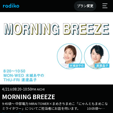
プラン変更
4/21
08:20-10:50
火
FM AICHI
MORNING BREEZE
9:45頃～ 中部電力 MIRAI TOWER×まめきちまめこ「にゃんともまめこな
ミライタワー」についてご担当者にお話を伺います。 10:05頃～