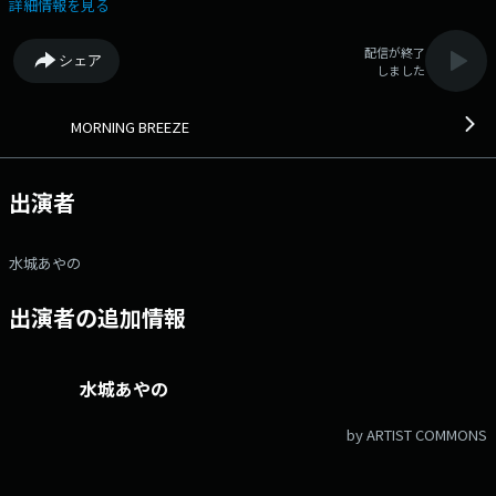
MEETS MY AICHI ～NAGOYA CITY～ 「名古屋市内の路上禁煙地区」につ
詳細情報を見る
いて担当者の方に詳しくお話を伺っていきます。 JFN PodsのHPはこち
ら→https://jfn-pods.com/program/300010328 名古屋市のHPはこちら
配信が終了
シェア
→https://www.city.nagoya.jp/shicho/page/0000013796.html パーソ
しました
ナリティは月～水は水城あやの、木～金は渡邊晶子がお届けします。
◆心地よい音楽とその日、役立つエリア情報をお送りします。◆ メッ
セージ・リクエストはこちら Xハッシュタグは「#ブリーズ807」 Xア
MORNING BREEZE
カウントは「@breeze807」
出演者
水城あやの
出演者の追加情報
水城あやの
by ARTIST COMMONS