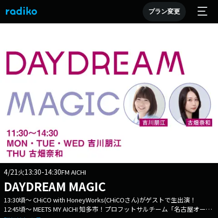
プラン変更
4/21
13:30-14:30
火
FM AICHI
DAYDREAM MAGIC
13:30頃～ CHiCO with HoneyWorks(CHiCOさん)がゲストで生出演！
12:45頃～ MEETS MY AICHI 知多市！プロフットサルチーム「名古屋オーシ