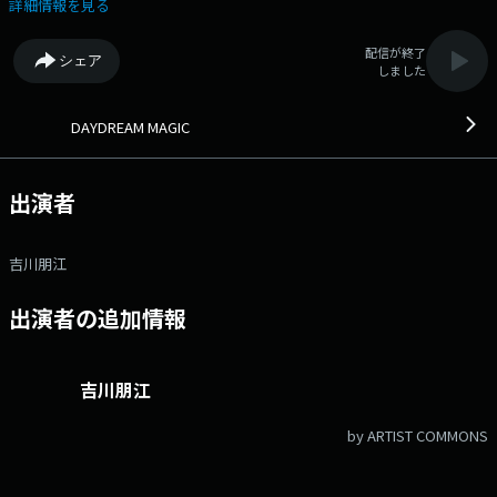
ャンズ」についてマネージャーの渡邉有輝さんにお話を伺います。 ★
詳細情報を見る
コーナー★ ・12:10頃～「お昼に一問デイドリル」 お昼ごはんのお供
に、頭のスイッチオン！記憶をたどって答えるクイズコーナー『デイドリ
配信が終了
シェア
ル』！“あれ、これ習ったはずなのに…”と記憶を探る瞬間がクセになる！
しました
さぁ、今日も一緒に頭の体操してみましょう！ ・14:07頃～「MUSIC
CHAMPION」 月ごとにテーマを変えて曲で楽しむエンタメコーナー。リ
スナー参加型のコーナーで、遊び、競い、CHAMPIONを決めます！ パ
DAYDREAM MAGIC
ーソナリティは月～水は吉川朋江、木は古畑奈和がお届けします。 番
組X→ @daydream807 ハッシュタグ #デイドリ807 ◆ランチタイムに
シェアしたくなる話題をお届けします。◆ メッセージ・リクエストは
出演者
こちら Xハッシュタグは「#デイドリ807」 Xアカウントは
「@daydream807」
吉川朋江
出演者の追加情報
吉川朋江
by ARTIST COMMONS