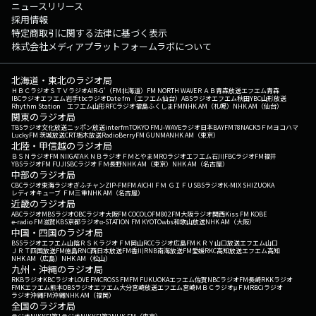
ニュースリリース
採用情報
特定商取引に関する法律に基づく表示
株式会社メディアプラットフォームラボについて
北海道・東北のラジオ局
ＨＢＣラジオ
ＳＴＶラジオ
AIR-G'（FM北海道）
FM NORTH WAVE
ＲＡＢ青森放送
エフエム青森
IBCラジオ
エフエム岩手
tbcラジオ
Date fm（エフエム仙台）
ABSラジオ
エフエム秋田
YBC山形放送
Rhythm Station エフエム山形
RFCラジオ福島
ふくしまFM
NHK AM（札幌）
NHK AM（仙台）
関東のラジオ局
TBSラジオ
文化放送
ニッポン放送
interfm
TOKYO FM
J-WAVE
ラジオ日本
BAYFM78
NACK5
ＦＭヨコハマ
LuckyFM 茨城放送
CRT栃木放送
RadioBerry
FM GUNMA
NHK AM（東京）
北陸・甲信越のラジオ局
ＢＳＮラジオ
FM NIIGATA
ＫＮＢラジオ
ＦＭとやま
MROラジオ
エフエム石川
FBCラジオ
FM福井
YBSラジオ
FM FUJI
SBCラジオ
ＦＭ長野
NHK AM（東京）
NHK AM（名古屋）
中部のラジオ局
CBCラジオ
東海ラジオ
ぎふチャン
ZIP-FM
FM AICHI
ＦＭ ＧＩＦＵ
SBSラジオ
K-MIX SHIZUOKA
レディオキューブ ＦＭ三重
NHK AM（名古屋）
近畿のラジオ局
ABCラジオ
MBSラジオ
OBCラジオ大阪
FM COCOLO
FM802
FM大阪
ラジオ関西
Kiss FM KOBE
e-radio FM滋賀
KBS京都ラジオ
α-STATION FM KYOTO
wbs和歌山放送
NHK AM（大阪）
中国・四国のラジオ局
BSSラジオ
エフエム山陰
ＲＳＫラジオ
ＦＭ岡山
RCCラジオ
広島FM
ＫＲＹ山口放送
エフエム山口
ＪＲＴ四国放送
FM徳島
RNC西日本放送
FM香川
RNB南海放送
FM愛媛
RKC高知放送
エフエム高知
NHK AM（広島）
NHK AM（松山）
九州・沖縄のラジオ局
RKBラジオ
KBCラジオ
LOVE FM
CROSS FM
FM FUKUOKA
エフエム佐賀
NBCラジオ
FM長崎
RKKラジオ
FMKエフエム熊本
OBSラジオ
エフエム大分
宮崎放送
エフエム宮崎
ＭＢＣラジオ
μＦＭ
RBCiラジオ
ラジオ沖縄
FM沖縄
NHK AM（福岡）
全国のラジオ局