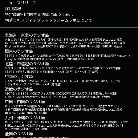
ニュースリリース
採用情報
特定商取引に関する法律に基づく表示
株式会社メディアプラットフォームラボについて
北海道・東北のラジオ局
ＨＢＣラジオ
ＳＴＶラジオ
AIR-G'（FM北海道）
FM NORTH WAVE
ＲＡＢ青森放送
エフエム青森
IBCラジオ
エフエム岩手
tbcラジオ
Date fm（エフエム仙台）
ABSラジオ
エフエム秋田
YBC山形放送
Rhythm Station エフエム山形
RFCラジオ福島
ふくしまFM
NHK AM（札幌）
NHK AM（仙台）
関東のラジオ局
TBSラジオ
文化放送
ニッポン放送
interfm
TOKYO FM
J-WAVE
ラジオ日本
BAYFM78
NACK5
ＦＭヨコハマ
LuckyFM 茨城放送
CRT栃木放送
RadioBerry
FM GUNMA
NHK AM（東京）
北陸・甲信越のラジオ局
ＢＳＮラジオ
FM NIIGATA
ＫＮＢラジオ
ＦＭとやま
MROラジオ
エフエム石川
FBCラジオ
FM福井
YBSラジオ
FM FUJI
SBCラジオ
ＦＭ長野
NHK AM（東京）
NHK AM（名古屋）
中部のラジオ局
CBCラジオ
東海ラジオ
ぎふチャン
ZIP-FM
FM AICHI
ＦＭ ＧＩＦＵ
SBSラジオ
K-MIX SHIZUOKA
レディオキューブ ＦＭ三重
NHK AM（名古屋）
近畿のラジオ局
ABCラジオ
MBSラジオ
OBCラジオ大阪
FM COCOLO
FM802
FM大阪
ラジオ関西
Kiss FM KOBE
e-radio FM滋賀
KBS京都ラジオ
α-STATION FM KYOTO
wbs和歌山放送
NHK AM（大阪）
中国・四国のラジオ局
BSSラジオ
エフエム山陰
ＲＳＫラジオ
ＦＭ岡山
RCCラジオ
広島FM
ＫＲＹ山口放送
エフエム山口
ＪＲＴ四国放送
FM徳島
RNC西日本放送
FM香川
RNB南海放送
FM愛媛
RKC高知放送
エフエム高知
NHK AM（広島）
NHK AM（松山）
九州・沖縄のラジオ局
RKBラジオ
KBCラジオ
LOVE FM
CROSS FM
FM FUKUOKA
エフエム佐賀
NBCラジオ
FM長崎
RKKラジオ
FMKエフエム熊本
OBSラジオ
エフエム大分
宮崎放送
エフエム宮崎
ＭＢＣラジオ
μＦＭ
RBCiラジオ
ラジオ沖縄
FM沖縄
NHK AM（福岡）
全国のラジオ局