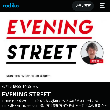
プラン変更
4/21
18:00-19:30
火
FM AICHI
EVENING STREET
19:00頃～ 神はサイコロを振らない(柳田周作さん)がゲストで生出演！
18:15頃～ MEETS MY AICHI 豊川市！豊川市桜ケ丘ミュージアムの展覧会