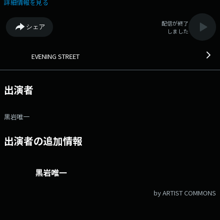
「ここのあーとはヒトアジ違う ～ここあーと2026～」についてご担当の
詳細情報を見る
大山さんにお話を伺います。 18:45頃～ 大冷工業 presents イブスト
応援部！愛知工業大学2年AIT学生フォーミュラ研究会部長の宿輪依央さん
配信が終了
シェア
に現在の活動状況と今後の目標についてお話を伺います。 パーソナリ
しました
ティ黒岩唯一がお届けします。 番組X→ @evening807 ハッシュタグ #
イブスト807 ◆大人のリスナーに良質な音楽と情報をお届けするプロ
グラム。 ◆ メッセージ・リクエストはこちら Xハッシュタグは
EVENING STREET
「#イブスト807」 Xアカウントは「@evening807」
出演者
黒岩唯一
出演者の追加情報
黒岩唯一
by ARTIST COMMONS