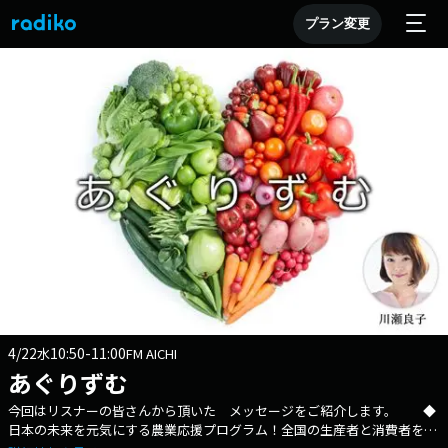
プラン変更
4/22
10:50-11:00
水
FM AICHI
あぐりずむ
今回はリスナーの皆さんから頂いた メッセージをご紹介します。 ◆
日本の未来を元気にする農業応援プログラム！全国の生産者と消費者をお