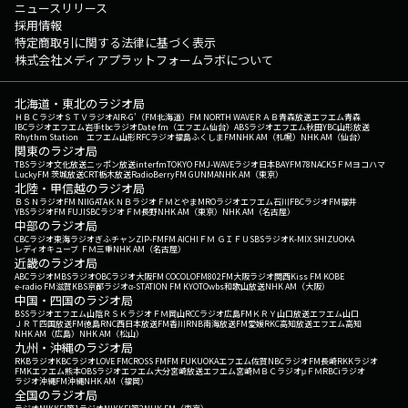
ニュースリリース
採用情報
特定商取引に関する法律に基づく表示
株式会社メディアプラットフォームラボについて
北海道・東北のラジオ局
ＨＢＣラジオ
ＳＴＶラジオ
AIR-G'（FM北海道）
FM NORTH WAVE
ＲＡＢ青森放送
エフエム青森
IBCラジオ
エフエム岩手
tbcラジオ
Date fm（エフエム仙台）
ABSラジオ
エフエム秋田
YBC山形放送
Rhythm Station エフエム山形
RFCラジオ福島
ふくしまFM
NHK AM（札幌）
NHK AM（仙台）
関東のラジオ局
TBSラジオ
文化放送
ニッポン放送
interfm
TOKYO FM
J-WAVE
ラジオ日本
BAYFM78
NACK5
ＦＭヨコハマ
LuckyFM 茨城放送
CRT栃木放送
RadioBerry
FM GUNMA
NHK AM（東京）
北陸・甲信越のラジオ局
ＢＳＮラジオ
FM NIIGATA
ＫＮＢラジオ
ＦＭとやま
MROラジオ
エフエム石川
FBCラジオ
FM福井
YBSラジオ
FM FUJI
SBCラジオ
ＦＭ長野
NHK AM（東京）
NHK AM（名古屋）
中部のラジオ局
CBCラジオ
東海ラジオ
ぎふチャン
ZIP-FM
FM AICHI
ＦＭ ＧＩＦＵ
SBSラジオ
K-MIX SHIZUOKA
レディオキューブ ＦＭ三重
NHK AM（名古屋）
近畿のラジオ局
ABCラジオ
MBSラジオ
OBCラジオ大阪
FM COCOLO
FM802
FM大阪
ラジオ関西
Kiss FM KOBE
e-radio FM滋賀
KBS京都ラジオ
α-STATION FM KYOTO
wbs和歌山放送
NHK AM（大阪）
中国・四国のラジオ局
BSSラジオ
エフエム山陰
ＲＳＫラジオ
ＦＭ岡山
RCCラジオ
広島FM
ＫＲＹ山口放送
エフエム山口
ＪＲＴ四国放送
FM徳島
RNC西日本放送
FM香川
RNB南海放送
FM愛媛
RKC高知放送
エフエム高知
NHK AM（広島）
NHK AM（松山）
九州・沖縄のラジオ局
RKBラジオ
KBCラジオ
LOVE FM
CROSS FM
FM FUKUOKA
エフエム佐賀
NBCラジオ
FM長崎
RKKラジオ
FMKエフエム熊本
OBSラジオ
エフエム大分
宮崎放送
エフエム宮崎
ＭＢＣラジオ
μＦＭ
RBCiラジオ
ラジオ沖縄
FM沖縄
NHK AM（福岡）
全国のラジオ局