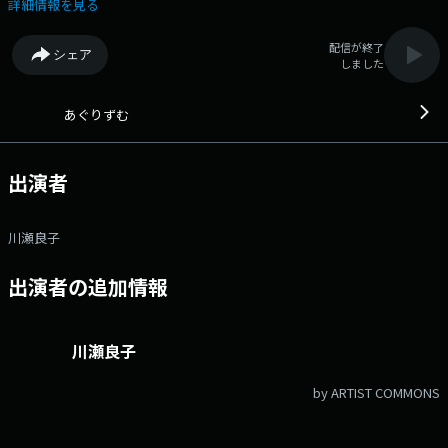
いしいリズムでつなげます！◆ Xハッシュタグは「#エフエムアイ
詳細情報を見る
チ」 Xアカウントは「@FMAICHI」
配信が終了
シェア
しました
あぐりずむ
出演者
川瀬良子
出演者の追加情報
川瀬良子
by ARTIST COMMONS