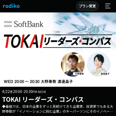
プラン変更
4/22
20:00-20:30
水
FM AICHI
TOKAI リーダーズ・コンパス
◆番組では、日本の企業をずっと見続けてきた企業家、投資家でもある大
野泰敬が「イノベーションに挑む企業」のキーパーソンにそのイノベーシ