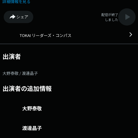
ョンに臨んだ挑戦へのストーリーをうかがいます。◆ Xハッシュタグ
詳細情報を見る
は「#エフエムアイチ」 Xアカウントは「@FMAICHI」
配信が終了
シェア
しました
TOKAI リーダーズ・コンパス
出演者
大野泰敬 / 渡邊晶子
出演者の追加情報
大野泰敬
渡邊晶子