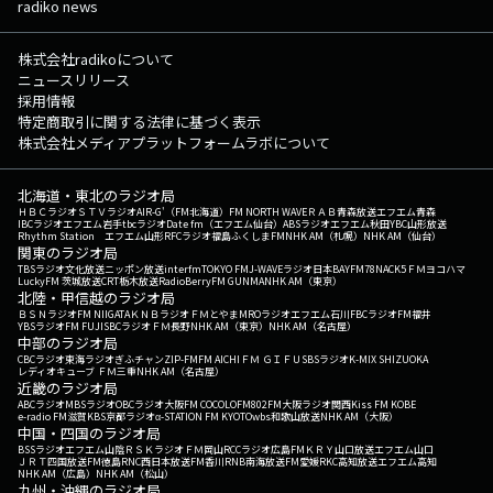
radiko news
株式会社radikoについて
ニュースリリース
採用情報
特定商取引に関する法律に基づく表示
株式会社メディアプラットフォームラボについて
北海道・東北のラジオ局
ＨＢＣラジオ
ＳＴＶラジオ
AIR-G'（FM北海道）
FM NORTH WAVE
ＲＡＢ青森放送
エフエム青森
IBCラジオ
エフエム岩手
tbcラジオ
Date fm（エフエム仙台）
ABSラジオ
エフエム秋田
YBC山形放送
Rhythm Station エフエム山形
RFCラジオ福島
ふくしまFM
NHK AM（札幌）
NHK AM（仙台）
関東のラジオ局
TBSラジオ
文化放送
ニッポン放送
interfm
TOKYO FM
J-WAVE
ラジオ日本
BAYFM78
NACK5
ＦＭヨコハマ
LuckyFM 茨城放送
CRT栃木放送
RadioBerry
FM GUNMA
NHK AM（東京）
北陸・甲信越のラジオ局
ＢＳＮラジオ
FM NIIGATA
ＫＮＢラジオ
ＦＭとやま
MROラジオ
エフエム石川
FBCラジオ
FM福井
YBSラジオ
FM FUJI
SBCラジオ
ＦＭ長野
NHK AM（東京）
NHK AM（名古屋）
中部のラジオ局
CBCラジオ
東海ラジオ
ぎふチャン
ZIP-FM
FM AICHI
ＦＭ ＧＩＦＵ
SBSラジオ
K-MIX SHIZUOKA
レディオキューブ ＦＭ三重
NHK AM（名古屋）
近畿のラジオ局
ABCラジオ
MBSラジオ
OBCラジオ大阪
FM COCOLO
FM802
FM大阪
ラジオ関西
Kiss FM KOBE
e-radio FM滋賀
KBS京都ラジオ
α-STATION FM KYOTO
wbs和歌山放送
NHK AM（大阪）
中国・四国のラジオ局
BSSラジオ
エフエム山陰
ＲＳＫラジオ
ＦＭ岡山
RCCラジオ
広島FM
ＫＲＹ山口放送
エフエム山口
ＪＲＴ四国放送
FM徳島
RNC西日本放送
FM香川
RNB南海放送
FM愛媛
RKC高知放送
エフエム高知
NHK AM（広島）
NHK AM（松山）
九州・沖縄のラジオ局