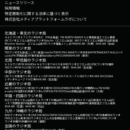
ニュースリリース
採用情報
特定商取引に関する法律に基づく表示
株式会社メディアプラットフォームラボについて
北海道・東北のラジオ局
ＨＢＣラジオ
ＳＴＶラジオ
AIR-G'（FM北海道）
FM NORTH WAVE
ＲＡＢ青森放送
エフエム青森
IBCラジオ
エフエム岩手
tbcラジオ
Date fm（エフエム仙台）
ABSラジオ
エフエム秋田
YBC山形放送
Rhythm Station エフエム山形
RFCラジオ福島
ふくしまFM
NHK AM（札幌）
NHK AM（仙台）
関東のラジオ局
TBSラジオ
文化放送
ニッポン放送
interfm
TOKYO FM
J-WAVE
ラジオ日本
BAYFM78
NACK5
ＦＭヨコハマ
LuckyFM 茨城放送
CRT栃木放送
RadioBerry
FM GUNMA
NHK AM（東京）
北陸・甲信越のラジオ局
ＢＳＮラジオ
FM NIIGATA
ＫＮＢラジオ
ＦＭとやま
MROラジオ
エフエム石川
FBCラジオ
FM福井
YBSラジオ
FM FUJI
SBCラジオ
ＦＭ長野
NHK AM（東京）
NHK AM（名古屋）
中部のラジオ局
CBCラジオ
東海ラジオ
ぎふチャン
ZIP-FM
FM AICHI
ＦＭ ＧＩＦＵ
SBSラジオ
K-MIX SHIZUOKA
レディオキューブ ＦＭ三重
NHK AM（名古屋）
近畿のラジオ局
ABCラジオ
MBSラジオ
OBCラジオ大阪
FM COCOLO
FM802
FM大阪
ラジオ関西
Kiss FM KOBE
e-radio FM滋賀
KBS京都ラジオ
α-STATION FM KYOTO
wbs和歌山放送
NHK AM（大阪）
中国・四国のラジオ局
BSSラジオ
エフエム山陰
ＲＳＫラジオ
ＦＭ岡山
RCCラジオ
広島FM
ＫＲＹ山口放送
エフエム山口
ＪＲＴ四国放送
FM徳島
RNC西日本放送
FM香川
RNB南海放送
FM愛媛
RKC高知放送
エフエム高知
NHK AM（広島）
NHK AM（松山）
九州・沖縄のラジオ局
RKBラジオ
KBCラジオ
LOVE FM
CROSS FM
FM FUKUOKA
エフエム佐賀
NBCラジオ
FM長崎
RKKラジオ
FMKエフエム熊本
OBSラジオ
エフエム大分
宮崎放送
エフエム宮崎
ＭＢＣラジオ
μＦＭ
RBCiラジオ
ラジオ沖縄
FM沖縄
NHK AM（福岡）
全国のラジオ局