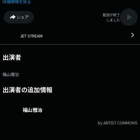
◆「旅への誘い」をテーマに、心地良い音楽とナレーションで綴る番組。
詳細情報を見る
◆ Xハッシュタグは「#エフエムアイチ」 Xアカウントは
「@FMAICHI」
配信が終了
シェア
しました
JET STREAM
出演者
福山雅治
出演者の追加情報
福山雅治
by ARTIST COMMONS