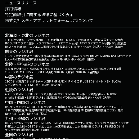
ニュースリリース
採用情報
特定商取引に関する法律に基づく表示
株式会社メディアプラットフォームラボについて
北海道・東北のラジオ局
ＨＢＣラジオ
ＳＴＶラジオ
AIR-G'（FM北海道）
FM NORTH WAVE
ＲＡＢ青森放送
エフエム青森
IBCラジオ
エフエム岩手
tbcラジオ
Date fm（エフエム仙台）
ABSラジオ
エフエム秋田
YBC山形放送
Rhythm Station エフエム山形
RFCラジオ福島
ふくしまFM
NHK AM（札幌）
NHK AM（仙台）
関東のラジオ局
TBSラジオ
文化放送
ニッポン放送
interfm
TOKYO FM
J-WAVE
ラジオ日本
BAYFM78
NACK5
ＦＭヨコハマ
LuckyFM 茨城放送
CRT栃木放送
RadioBerry
FM GUNMA
NHK AM（東京）
北陸・甲信越のラジオ局
ＢＳＮラジオ
FM NIIGATA
ＫＮＢラジオ
ＦＭとやま
MROラジオ
エフエム石川
FBCラジオ
FM福井
YBSラジオ
FM FUJI
SBCラジオ
ＦＭ長野
NHK AM（東京）
NHK AM（名古屋）
中部のラジオ局
CBCラジオ
東海ラジオ
ぎふチャン
ZIP-FM
FM AICHI
ＦＭ ＧＩＦＵ
SBSラジオ
K-MIX SHIZUOKA
レディオキューブ ＦＭ三重
NHK AM（名古屋）
近畿のラジオ局
ABCラジオ
MBSラジオ
OBCラジオ大阪
FM COCOLO
FM802
FM大阪
ラジオ関西
Kiss FM KOBE
e-radio FM滋賀
KBS京都ラジオ
α-STATION FM KYOTO
wbs和歌山放送
NHK AM（大阪）
中国・四国のラジオ局
BSSラジオ
エフエム山陰
ＲＳＫラジオ
ＦＭ岡山
RCCラジオ
広島FM
ＫＲＹ山口放送
エフエム山口
ＪＲＴ四国放送
FM徳島
RNC西日本放送
FM香川
RNB南海放送
FM愛媛
RKC高知放送
エフエム高知
NHK AM（広島）
NHK AM（松山）
九州・沖縄のラジオ局
RKBラジオ
KBCラジオ
LOVE FM
CROSS FM
FM FUKUOKA
エフエム佐賀
NBCラジオ
FM長崎
RKKラジオ
FMKエフエム熊本
OBSラジオ
エフエム大分
宮崎放送
エフエム宮崎
ＭＢＣラジオ
μＦＭ
RBCiラジオ
ラジオ沖縄
FM沖縄
NHK AM（福岡）
全国のラジオ局