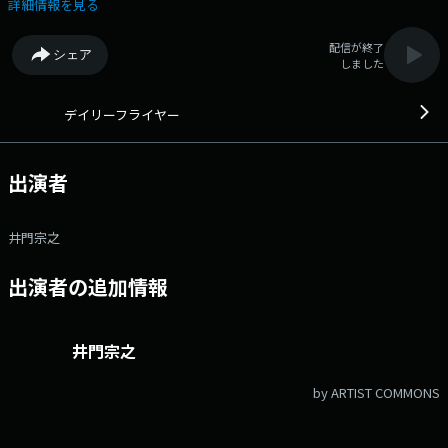
満載！～ ◇特集：トレンド肉料理 ◇ジャパネットたかたラジオショッ
詳細情報を見る
ピング ◆その日、その時の“気になる情報”をお届けする「デイリーフ
ライヤー」略して「デリフラ」！あらゆるジャンルのリアルタイムなニュ
配信が終了
シェア
ースをピックアップ！今すぐ使える、誰かに話したくなる情報を、30分に
しました
ギュッと凝縮してお送りします。◆ Xハッシュタグは「#エフエムアイ
チ」 Xアカウントは「@FMAICHI」
デイリーフライヤー
出演者
井門宗之
出演者の追加情報
井門宗之
by ARTIST COMMONS