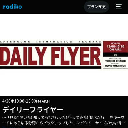
プラン変更
4/30
13:00-13:30
木
FM AICHI
デイリーフライヤー
～「見た? 聞いた? 知ってる? さわった? 行ってみた? 食べた?」 をキーワ
ードにあらゆる分野からピックアップしたコンパクト サイズの旬な情報