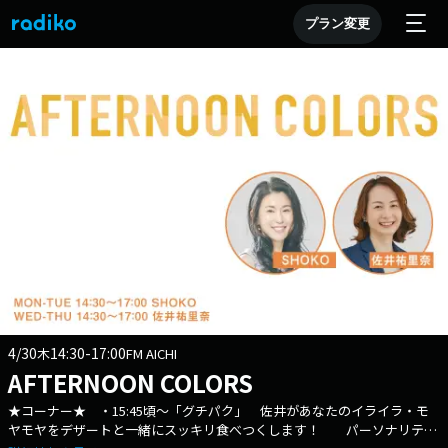
プラン変更
4/30
14:30-17:00
木
FM AICHI
AFTERNOON COLORS
★コーナー★ ・15:45頃～「グチパク」 佐井があなたのイライラ・モ
ヤモヤをデザートと一緒にスッキリ食べつくします！ パーソナリティ