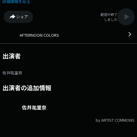
は月～火はSHOKO、水～木は佐井祐里奈がお届けします。 番組X→
詳細情報を見る
@afternoon807 ハッシュタグ #アフカラ807 ◆“今”と“これから”にフ
ォーカスして午後をカラフルに！◆ メッセージ・リクエストはこち
配信が終了
シェア
ら Xハッシュタグは「#アフカラ807」 Xアカウントは
しました
「@afternoon807」
AFTERNOON COLORS
出演者
佐井祐里奈
出演者の追加情報
佐井祐里奈
by ARTIST COMMONS