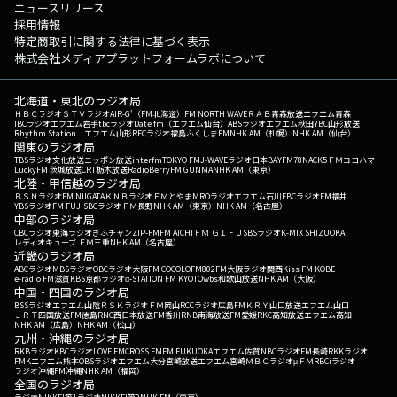
ニュースリリース
採用情報
特定商取引に関する法律に基づく表示
株式会社メディアプラットフォームラボについて
北海道・東北のラジオ局
ＨＢＣラジオ
ＳＴＶラジオ
AIR-G'（FM北海道）
FM NORTH WAVE
ＲＡＢ青森放送
エフエム青森
IBCラジオ
エフエム岩手
tbcラジオ
Date fm（エフエム仙台）
ABSラジオ
エフエム秋田
YBC山形放送
Rhythm Station エフエム山形
RFCラジオ福島
ふくしまFM
NHK AM（札幌）
NHK AM（仙台）
関東のラジオ局
TBSラジオ
文化放送
ニッポン放送
interfm
TOKYO FM
J-WAVE
ラジオ日本
BAYFM78
NACK5
ＦＭヨコハマ
LuckyFM 茨城放送
CRT栃木放送
RadioBerry
FM GUNMA
NHK AM（東京）
北陸・甲信越のラジオ局
ＢＳＮラジオ
FM NIIGATA
ＫＮＢラジオ
ＦＭとやま
MROラジオ
エフエム石川
FBCラジオ
FM福井
YBSラジオ
FM FUJI
SBCラジオ
ＦＭ長野
NHK AM（東京）
NHK AM（名古屋）
中部のラジオ局
CBCラジオ
東海ラジオ
ぎふチャン
ZIP-FM
FM AICHI
ＦＭ ＧＩＦＵ
SBSラジオ
K-MIX SHIZUOKA
レディオキューブ ＦＭ三重
NHK AM（名古屋）
近畿のラジオ局
ABCラジオ
MBSラジオ
OBCラジオ大阪
FM COCOLO
FM802
FM大阪
ラジオ関西
Kiss FM KOBE
e-radio FM滋賀
KBS京都ラジオ
α-STATION FM KYOTO
wbs和歌山放送
NHK AM（大阪）
中国・四国のラジオ局
BSSラジオ
エフエム山陰
ＲＳＫラジオ
ＦＭ岡山
RCCラジオ
広島FM
ＫＲＹ山口放送
エフエム山口
ＪＲＴ四国放送
FM徳島
RNC西日本放送
FM香川
RNB南海放送
FM愛媛
RKC高知放送
エフエム高知
NHK AM（広島）
NHK AM（松山）
九州・沖縄のラジオ局
RKBラジオ
KBCラジオ
LOVE FM
CROSS FM
FM FUKUOKA
エフエム佐賀
NBCラジオ
FM長崎
RKKラジオ
FMKエフエム熊本
OBSラジオ
エフエム大分
宮崎放送
エフエム宮崎
ＭＢＣラジオ
μＦＭ
RBCiラジオ
ラジオ沖縄
FM沖縄
NHK AM（福岡）
全国のラジオ局