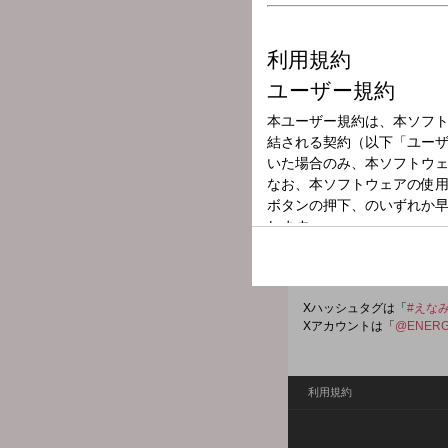
放送局
放送時間
2026年5月1日（
番組名
TAKE ON ENE
◆金曜朝からENERGY M
メッセージ・リクエストは
Xハッシュタグは「
#えな
Xアカウントは「
@ENERG
利用規約