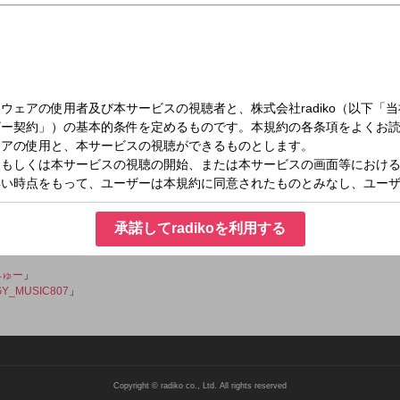
金）05:30～06:00
RGY MUSIC
USICをお届けします！◆
承諾してradikoを利用する
こちら
みゅー
」
Y_MUSIC807
」
Copyright © radiko co., Ltd. All rights reserved