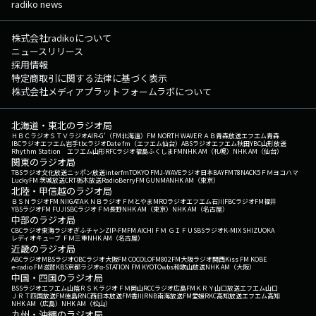
radiko news
株式会社radikoについて
ニュースリリース
採用情報
特定商取引に関する法律に基づく表示
株式会社メディアプラットフォームラボについて
北海道・東北のラジオ局
ＨＢＣラジオ
ＳＴＶラジオ
AIR-G'（FM北海道）
FM NORTH WAVE
ＲＡＢ青森放送
エフエム青森
IBCラジオ
エフエム岩手
tbcラジオ
Date fm（エフエム仙台）
ABSラジオ
エフエム秋田
YBC山形放送
Rhythm Station エフエム山形
RFCラジオ福島
ふくしまFM
NHK AM（札幌）
NHK AM（仙台）
関東のラジオ局
TBSラジオ
文化放送
ニッポン放送
interfm
TOKYO FM
J-WAVE
ラジオ日本
BAYFM78
NACK5
ＦＭヨコハマ
LuckyFM 茨城放送
CRT栃木放送
RadioBerry
FM GUNMA
NHK AM（東京）
北陸・甲信越のラジオ局
ＢＳＮラジオ
FM NIIGATA
ＫＮＢラジオ
ＦＭとやま
MROラジオ
エフエム石川
FBCラジオ
FM福井
YBSラジオ
FM FUJI
SBCラジオ
ＦＭ長野
NHK AM（東京）
NHK AM（名古屋）
中部のラジオ局
CBCラジオ
東海ラジオ
ぎふチャン
ZIP-FM
FM AICHI
ＦＭ ＧＩＦＵ
SBSラジオ
K-MIX SHIZUOKA
レディオキューブ ＦＭ三重
NHK AM（名古屋）
近畿のラジオ局
ABCラジオ
MBSラジオ
OBCラジオ大阪
FM COCOLO
FM802
FM大阪
ラジオ関西
Kiss FM KOBE
e-radio FM滋賀
KBS京都ラジオ
α-STATION FM KYOTO
wbs和歌山放送
NHK AM（大阪）
中国・四国のラジオ局
BSSラジオ
エフエム山陰
ＲＳＫラジオ
ＦＭ岡山
RCCラジオ
広島FM
ＫＲＹ山口放送
エフエム山口
ＪＲＴ四国放送
FM徳島
RNC西日本放送
FM香川
RNB南海放送
FM愛媛
RKC高知放送
エフエム高知
NHK AM（広島）
NHK AM（松山）
九州・沖縄のラジオ局