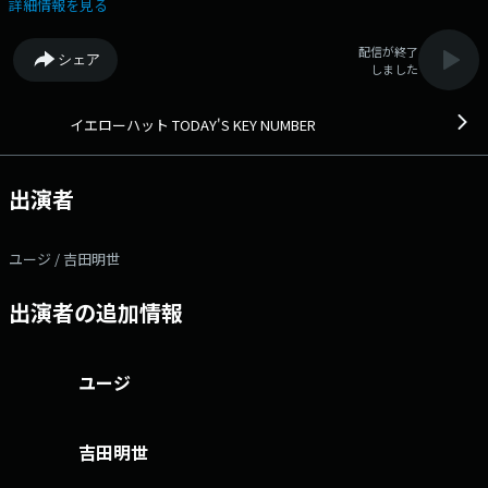
パクトに解説します。◆ Xハッシュタグは「#エフエムアイチ」 Xア
詳細情報を見る
カウントは「@FMAICHI」
配信が終了
シェア
しました
イエローハット TODAY'S KEY NUMBER
出演者
ユージ / 吉田明世
出演者の追加情報
ユージ
吉田明世