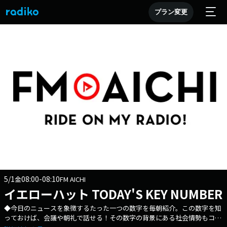
プラン変更
5/1
08:00-08:10
金
FM AICHI
イエローハット TODAY'S KEY NUMBER
◆今日のニュースを象徴するたった一つの数字を毎朝紹介。この数字を知
っておけば、会議や朝礼で話せる！その数字の背景にある社会情勢もコン