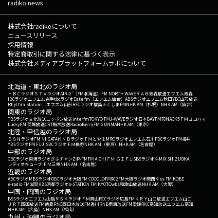
radiko news
株式会社radikoについて
ニュースリリース
採用情報
特定商取引に関する法律に基づく表示
株式会社メディアプラットフォームラボについて
北海道・東北のラジオ局
ＨＢＣラジオ
ＳＴＶラジオ
AIR-G'（FM北海道）
FM NORTH WAVE
ＲＡＢ青森放送
エフエム青森
IBCラジオ
エフエム岩手
tbcラジオ
Date fm（エフエム仙台）
ABSラジオ
エフエム秋田
YBC山形放送
Rhythm Station エフエム山形
RFCラジオ福島
ふくしまFM
NHK AM（札幌）
NHK AM（仙台）
関東のラジオ局
TBSラジオ
文化放送
ニッポン放送
interfm
TOKYO FM
J-WAVE
ラジオ日本
BAYFM78
NACK5
ＦＭヨコハマ
LuckyFM 茨城放送
CRT栃木放送
RadioBerry
FM GUNMA
NHK AM（東京）
北陸・甲信越のラジオ局
ＢＳＮラジオ
FM NIIGATA
ＫＮＢラジオ
ＦＭとやま
MROラジオ
エフエム石川
FBCラジオ
FM福井
YBSラジオ
FM FUJI
SBCラジオ
ＦＭ長野
NHK AM（東京）
NHK AM（名古屋）
中部のラジオ局
CBCラジオ
東海ラジオ
ぎふチャン
ZIP-FM
FM AICHI
ＦＭ ＧＩＦＵ
SBSラジオ
K-MIX SHIZUOKA
レディオキューブ ＦＭ三重
NHK AM（名古屋）
近畿のラジオ局
ABCラジオ
MBSラジオ
OBCラジオ大阪
FM COCOLO
FM802
FM大阪
ラジオ関西
Kiss FM KOBE
e-radio FM滋賀
KBS京都ラジオ
α-STATION FM KYOTO
wbs和歌山放送
NHK AM（大阪）
中国・四国のラジオ局
BSSラジオ
エフエム山陰
ＲＳＫラジオ
ＦＭ岡山
RCCラジオ
広島FM
ＫＲＹ山口放送
エフエム山口
ＪＲＴ四国放送
FM徳島
RNC西日本放送
FM香川
RNB南海放送
FM愛媛
RKC高知放送
エフエム高知
NHK AM（広島）
NHK AM（松山）
九州・沖縄のラジオ局