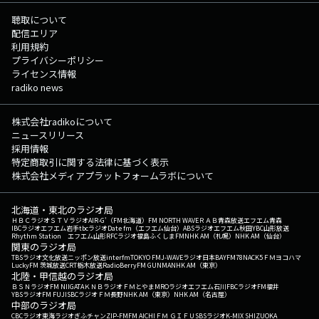
聴取について
配信エリア
利用規約
プライバシーポリシー
ライセンス情報
radiko news
株式会社radikoについて
ニュースリリース
採用情報
特定商取引に関する法律に基づく表示
株式会社メディアプラットフォームラボについて
北海道・東北のラジオ局
ＨＢＣラジオ
ＳＴＶラジオ
AIR-G'（FM北海道）
FM NORTH WAVE
ＲＡＢ青森放送
エフエム青森
IBCラジオ
エフエム岩手
tbcラジオ
Date fm（エフエム仙台）
ABSラジオ
エフエム秋田
YBC山形放送
Rhythm Station エフエム山形
RFCラジオ福島
ふくしまFM
NHK AM（札幌）
NHK AM（仙台）
関東のラジオ局
TBSラジオ
文化放送
ニッポン放送
interfm
TOKYO FM
J-WAVE
ラジオ日本
BAYFM78
NACK5
ＦＭヨコハマ
LuckyFM 茨城放送
CRT栃木放送
RadioBerry
FM GUNMA
NHK AM（東京）
北陸・甲信越のラジオ局
ＢＳＮラジオ
FM NIIGATA
ＫＮＢラジオ
ＦＭとやま
MROラジオ
エフエム石川
FBCラジオ
FM福井
YBSラジオ
FM FUJI
SBCラジオ
ＦＭ長野
NHK AM（東京）
NHK AM（名古屋）
中部のラジオ局
CBCラジオ
東海ラジオ
ぎふチャン
ZIP-FM
FM AICHI
ＦＭ ＧＩＦＵ
SBSラジオ
K-MIX SHIZUOKA