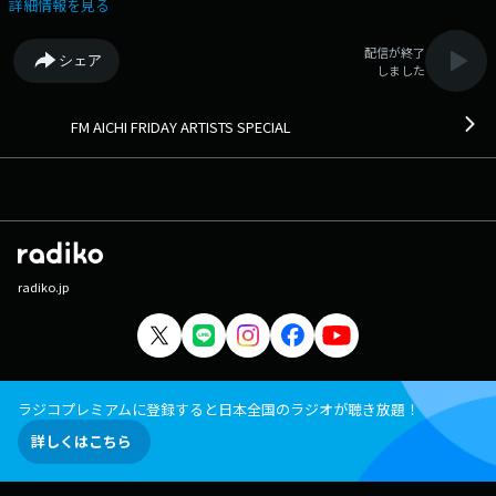
す！ お楽しみに！ ◆アーティスト自身のトークで最新リリース楽
詳細情報を見る
曲、ライブ情報などを紹介していきます。◆ Xハッシュタグは
「#FMAICHI」 Xアカウントは「@FMAICHI」
配信が終了
シェア
しました
FM AICHI FRIDAY ARTISTS SPECIAL
radiko.jp
ラジコプレミアムに登録すると日本全国のラジオが聴き放題！
詳しくはこちら